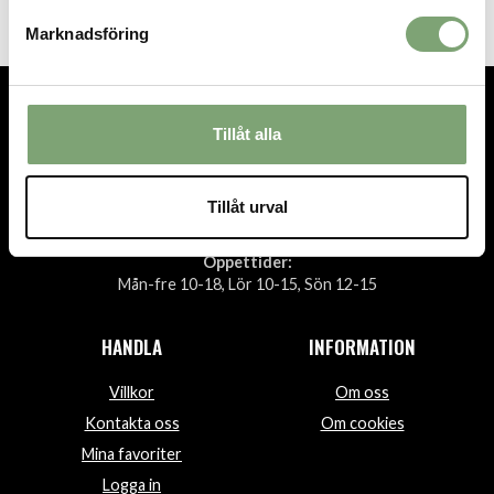
Marknadsföring
Tillåt alla
TEL.
08-592 512 13
INFO@SIGTUNASPORT.SE
Tillåt urval
Besök oss:
Stora Gatan 29, Sigtuna
Öppettider:
Mån-fre 10-18, Lör 10-15, Sön 12-15
HANDLA
INFORMATION
Villkor
Om oss
Kontakta oss
Om cookies
Mina favoriter
Logga in