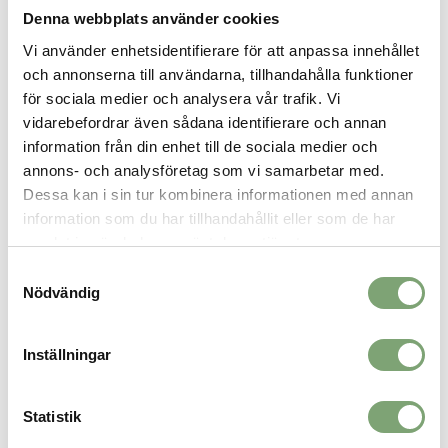
och innebandy. Dessa stilrena inomhusskor har en ventilerande
Denna webbplats använder cookies
ovandel i mesh och mjukt foder. Den dämpande BOOST-
Vi använder enhetsidentifierare för att anpassa innehållet
mellansulan är omsluten av EVA för överlägsen stabilitet under
sidledsrörelser.
och annonserna till användarna, tillhandahålla funktioner
för sociala medier och analysera vår trafik. Vi
Specifikation:
vidarebefordrar även sådana identifierare och annan
Normal passform
information från din enhet till de sociala medier och
Snörstängning
annons- och analysföretag som vi samarbetar med.
Ovandel i textil och syntet
Dessa kan i sin tur kombinera informationen med annan
Textilfoder
BOOST-mellansula
information som du har tillhandahållit eller som de har
Hälkopp i TPU
samlat in när du har använt deras tjänster.
Gummiyttersula
Samtyckesval
Nödvändig
SPARA SOM FAVORIT
Inställningar
Artikelnummer:
Statistik
031527_18