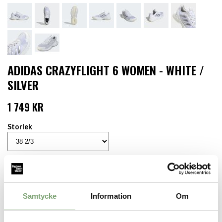
ADIDAS CRAZYFLIGHT 6 WOMEN - WHITE /
SILVER
1 749 KR
Storlek
LÄGG I VARUKORGEN
Finns i lager för omgående leverans
Samtycke
Information
Om
Produktbeskrivning:
Lätta inomhusskor från Adidas, perfekta för handboll, volleyboll