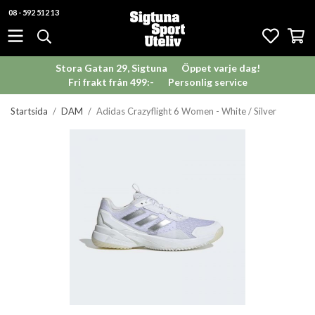
08 - 592 512 13
Stora Gatan 29, Sigtuna
Öppet varje dag!
Fri frakt från 499:-
Personlig service
Startsida
/
DAM
/
Adidas Crazyflight 6 Women - White / Silver