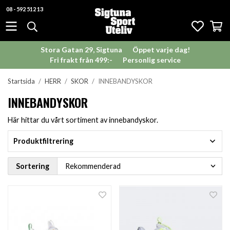
08 - 592 512 13
Stora Gatan 29, Sigtuna
Öppet varje dag!
Fri frakt från 499:-
Personlig service
Startsida
/
HERR
/
SKOR
/
INNEBANDYSKOR
INNEBANDYSKOR
Här hittar du vårt sortiment av innebandyskor.
Produktfiltrering
Sortering