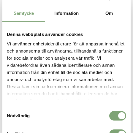
Cool Light Grey
White
849 KR
1 649 KR
Samtycke
Information
Om
Denna webbplats använder cookies
Vi använder enhetsidentifierare för att anpassa innehållet
och annonserna till användarna, tillhandahålla funktioner
för sociala medier och analysera vår trafik. Vi
vidarebefordrar även sådana identifierare och annan
information från din enhet till de sociala medier och
annons- och analysföretag som vi samarbetar med.
Hummel HB Top Flight Pro -
Hummel HB Top Flight Pro -
Dessa kan i sin tur kombinera informationen med annan
White
Black / Orange
information som du har tillhandahållit eller som de har
1 649 KR
1 649 KR
samlat in när du har använt deras tjänster.
Samtyckesval
Nödvändig