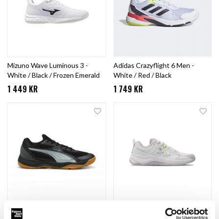
Mizuno Wave Luminous 3 -
Adidas Crazyflight 6 Men -
White / Black / Frozen Emerald
White / Red / Black
1 449 KR
1 749 KR
Puma Solarflash III - Black /
Hummel Powerstrike Pro -