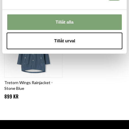
Spectra Yellow
Jet Black
949 KR
599 KR
Tillåt alla
Tillåt urval
Tretorn Wings Rainjacket -
Stone Blue
899 KR