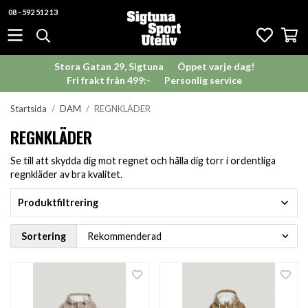
08 - 592 512 13
Stora Gatan 29, Sigtuna
Öppet varje dag!
Fri frakt från 499:-
Personlig service
Startsida
/
DAM
/
REGNKLÄDER
REGNKLÄDER
Se till att skydda dig mot regnet och hålla dig torr i ordentliga
regnkläder av bra kvalitet.
Produktfiltrering
Sortering