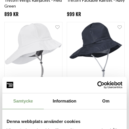
Tretorn Wings Rainjacket - Field
Tretorn Packable Rainset - Navy
Green
899 KR
999 KR
Didriksons Southwest Hat -
Didriksons Southwest Hat -
Snow White
Dark Night Blue
279 KR
279 KR
Samtycke
Information
Om
Denna webbplats använder cookies