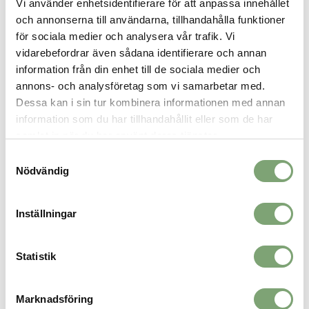
Vi använder enhetsidentifierare för att anpassa innehållet
och annonserna till användarna, tillhandahålla funktioner
för sociala medier och analysera vår trafik. Vi
vidarebefordrar även sådana identifierare och annan
information från din enhet till de sociala medier och
annons- och analysföretag som vi samarbetar med.
Tretorn Wings Rainjacket -
Tretorn Wings Rainjacket -
Dessa kan i sin tur kombinera informationen med annan
Sand
Navy
information som du har tillhandahållit eller som de har
899 KR
899 KR
samlat in när du har använt deras tjänster.
Samtyckesval
Nödvändig
Inställningar
Statistik
Marknadsföring
Tretorn Wings Rainjacket -
Tretorn Pu Light Rainponcho -