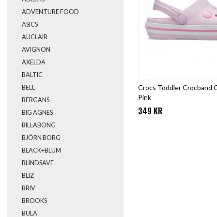
ADVENTURE FOOD
ASICS
AUCLAIR
AVIGNON
AXELDA
BALTIC
Crocs Toddler Crocband Cl
BELL
Pink
BERGANS
349 KR
BIG AGNES
BILLABONG
BJÖRN BORG
BLACK+BLUM
BLINDSAVE
BLIZ
BRIV
BROOKS
BULA