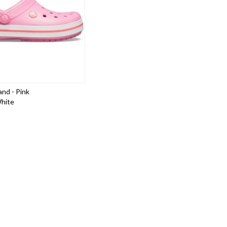
nd - Pink
hite