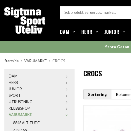
DAM
HERR
JUNIOR
Stora Gatan 
Startsida
/
VARUMÄRKE
/
CROCS
CROCS
DAM
HERR
JUNIOR
Sortering
SPORT
UTRUSTNING
KLUBBSHOP
VARUMÄRKE
8848 ALTITUDE
ADIDAS