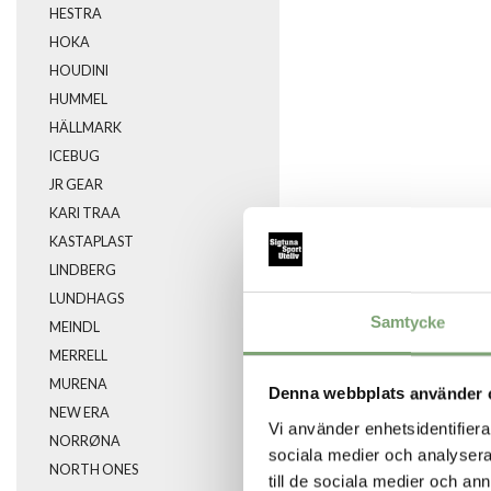
HESTRA
HOKA
HOUDINI
HUMMEL
HÄLLMARK
ICEBUG
JR GEAR
KARI TRAA
KASTAPLAST
LINDBERG
LUNDHAGS
Samtycke
MEINDL
MERRELL
MURENA
Denna webbplats använder 
NEW ERA
Vi använder enhetsidentifierar
NORRØNA
sociala medier och analysera 
NORTH ONES
till de sociala medier och a