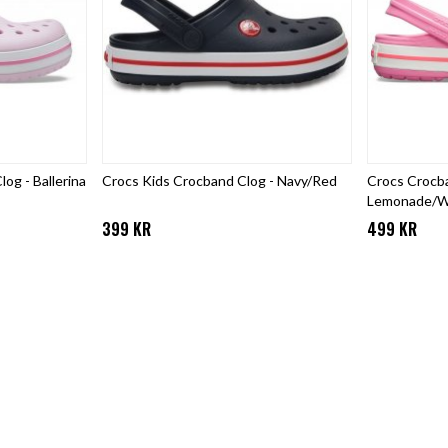
og - Ballerina
Crocs Kids Crocband Clog - Navy/Red
Crocs Crocba
Lemonade/W
399 KR
499 KR