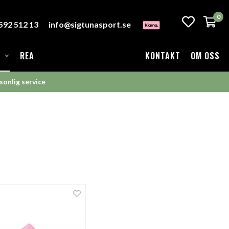
0
-592 512 13
info@sigtunasport.se
REA
KONTAKT
OM OSS
sonlig service