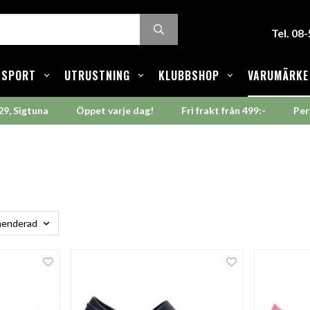
Tel. 08
SPORT
UTRUSTNING
KLUBBSHOP
VARUMÄRKE
29, Sigtuna
Öppet varje dag!
Fri frakt från 499:-
Per