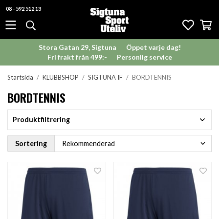
08 - 592 512 13
Stora Gatan 29, Sigtuna
Öppet varje dag!
Fri frakt från 499:-
Personlig service
Startsida
/
KLUBBSHOP
/
SIGTUNA IF
/
BORDTENNIS
BORDTENNIS
Produktfiltrering
Sortering