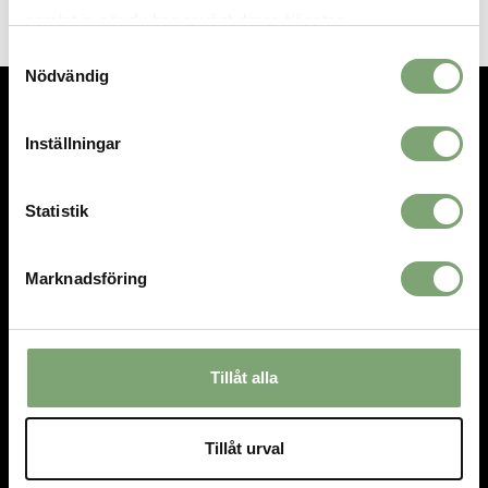
samlat in när du har använt deras tjänster.
Samtyckesval
Nödvändig
TEL.
08-592 512 13
Inställningar
INFO@SIGTUNASPORT.SE
Besök oss:
Statistik
Stora Gatan 29, Sigtuna
Öppettider:
Marknadsföring
Mån-fre 10-18, Lör 10-15, Sön 12-15
HANDLA
INFORMATION
Tillåt alla
Villkor
Om oss
Kontakta oss
Om cookies
Tillåt urval
Mina favoriter
Logga in