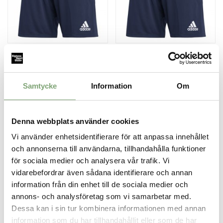
Adidas Ent22 Training Shorts
Adidas Ent22 Training Shorts
Junior - Navy
Senior - Navy
199 KR
209 KR
Samtycke
Information
Om
Denna webbplats använder cookies
Vi använder enhetsidentifierare för att anpassa innehållet
och annonserna till användarna, tillhandahålla funktioner
för sociala medier och analysera vår trafik. Vi
vidarebefordrar även sådana identifierare och annan
information från din enhet till de sociala medier och
annons- och analysföretag som vi samarbetar med.
Adidas Ent22 Polo Junior - Navy
Adidas Ent22 Polo Senior - Navy
Dessa kan i sin tur kombinera informationen med annan
299 KR
319 KR
information som du har tillhandahållit eller som de har