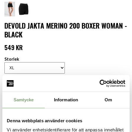
DEVOLD JAKTA MERINO 200 BOXER WOMAN -
BLACK
549 KR
Storlek
LÄGG I VARUKORGEN
Finns i lager för omgående leverans
Samtycke
Information
Om
Produktbeskrivning:
Varmt, mjukt och värmande underställ i boxermodell med perfekt
passform, stickat med en tråd som gör plagget extra glansigt.
Denna webbplats använder cookies
Tillverkad av 100 % ultrafin merinoull i 17,5 mikron – vilket gör den
Vi använder enhetsidentifierare för att anpassa innehållet
exceptionellt bekväm och mjuk mot huden. Merinoullens naturliga