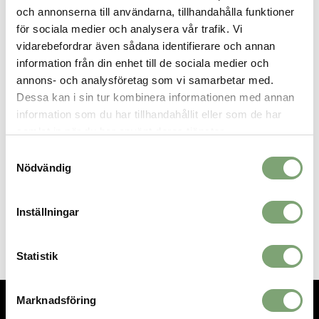
och annonserna till användarna, tillhandahålla funktioner
egenskaper ger hög fukttransport, god andningsförmåga och
gör den naturligt luktresistent. Gjord för vandringsäventyr – men
för sociala medier och analysera vår trafik. Vi
passar också bra i en mer urban omgivning.
vidarebefordrar även sådana identifierare och annan
Specifikation:
information från din enhet till de sociala medier och
annons- och analysföretag som vi samarbetar med.
Bred och bekväm resår i midjan.
Dessa kan i sin tur kombinera informationen med annan
200 g m/2
information som du har tillhandahållit eller som de har
samlat in när du har använt deras tjänster.
Samtyckesval
SPARA SOM FAVORIT
Nödvändig
Inställningar
Artikelnummer:
026801_6
Statistik
Marknadsföring