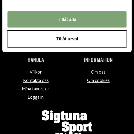
TEL.
08-592 512 13
INFO@SIGTUNASPORT.SE
Tillåt alla
Besök oss:
Stora Gatan 29, Sigtuna
Öppettider:
Tillåt urval
Mån-fre 10-18, Lör 10-15, Sön 12-15
HANDLA
INFORMATION
Villkor
Om oss
Kontakta oss
Om cookies
Mina favoriter
Logga in