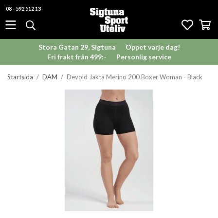
08 - 592 512 13
Stora Gatan 29, Sigtuna
Öppet varje dag!
Fri frakt från 499:-
Personlig service
Startsida
/
DAM
/
Devold Jakta Merino 200 Boxer Woman - Black