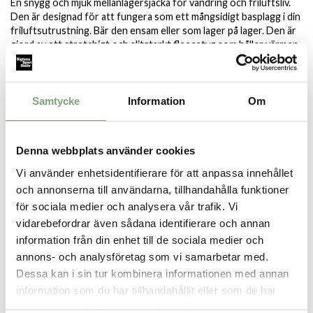
En snygg och mjuk mellanlagersjacka för vandring och friluftsliv.
Den är designad för att fungera som ett mångsidigt basplagg i din
friluftsutrustning. Bär den ensam eller som lager på lager. Den är
gjord av ett stretchigt och slitstarkt fleecetyg som håller värmen
samtidigt som det andas och torkar snabbt. Den är utrustad med
praktiska funktioner som ett fleecefodrat hakskydd som håller
halsen varm samtidigt som det står emot vädret och fickor med
blixlås för kalla händer och små föremål.
Samtycke
Information
Om
Specifikation:
Varm och andningsbar fleece med fyrvägsstretch
Denna webbplats använder cookies
Ståkrage med fleecefodrat hakskydd
Vi använder enhetsidentifierare för att anpassa innehållet
Två handfickor med blixtlås och en bröstficka med blixtlås
Elastiska ärmslut
och annonserna till användarna, tillhandahålla funktioner
Justerbar fåll
för sociala medier och analysera vår trafik. Vi
vidarebefordrar även sådana identifierare och annan
information från din enhet till de sociala medier och
annons- och analysföretag som vi samarbetar med.
SPARA SOM FAVORIT
Dessa kan i sin tur kombinera informationen med annan
information som du har tillhandahållit eller som de har
samlat in när du har använt deras tjänster.
Artikelnummer: