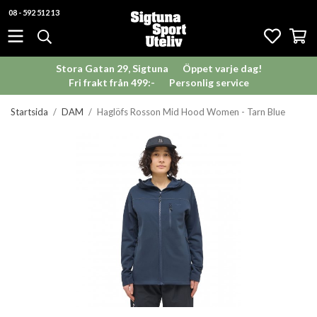
08 - 592 512 13
Stora Gatan 29, Sigtuna
Öppet varje dag!
Fri frakt från 499:-
Personlig service
Startsida
/
DAM
/
Haglöfs Rosson Mid Hood Women - Tarn Blue