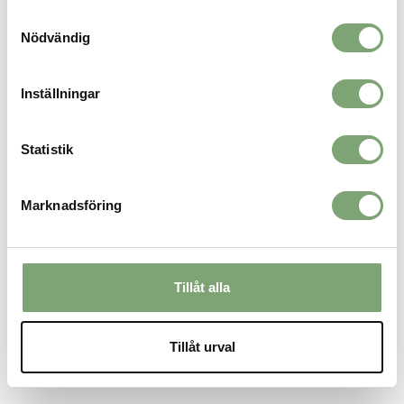
027260_6
Samtyckesval
Nödvändig
ALTERNATIVA FÄRGER
Inställningar
Statistik
Marknadsföring
Tillåt alla
Haglöfs Rosson Mid Hood
Women - True Black
1 299 KR
Tillåt urval