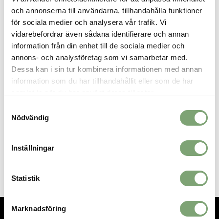
och annonserna till användarna, tillhandahålla funktioner
Varm tumhandske i teddyfleece.
för sociala medier och analysera vår trafik. Vi
Ullpile av 63% ull, 24% återvunnen polyamid och 13%
vidarebefordrar även sådana identifierare och annan
återvunnen polyester.
Värmande Primaloft Gold syntetfyllning med lätt dunkänsla.
information från din enhet till de sociala medier och
Insida i mjuk borstad polyester.
annons- och analysföretag som vi samarbetar med.
Elastisk dragsko runt handleden.
Dessa kan i sin tur kombinera informationen med annan
Halvhög krage med kantband i stretchpolyamid.
information som du har tillhandahållit eller som de har
samlat in när du har använt deras tjänster.
Samtyckesval
SPARA SOM FAVORIT
Nödvändig
Inställningar
Artikelnummer:
027686_7
Statistik
Marknadsföring