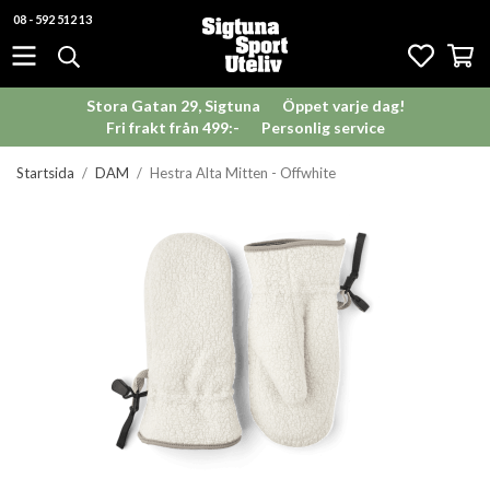
08 - 592 512 13
Stora Gatan 29, Sigtuna
Öppet varje dag!
Fri frakt från 499:-
Personlig service
Startsida
/
DAM
/
Hestra Alta Mitten - Offwhite