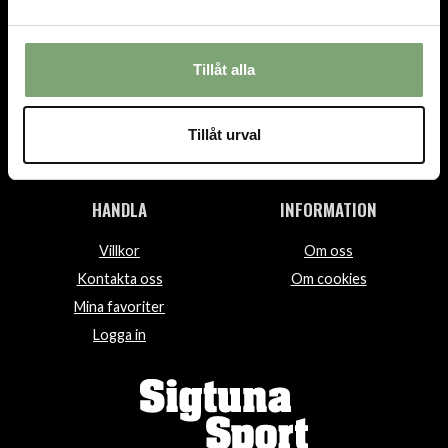
TEL.
08-592 512 13
INFO@SIGTUNASPORT.SE
Tillåt alla
Besök oss:
Stora Gatan 29, Sigtuna
Öppettider:
Tillåt urval
Mån-fre 10-18, Lör 10-15, Sön 12-15
HANDLA
INFORMATION
Villkor
Om oss
Kontakta oss
Om cookies
Mina favoriter
Logga in