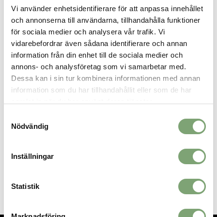
Vi använder enhetsidentifierare för att anpassa innehållet
sportklocka.
och annonserna till användarna, tillhandahålla funktioner
Detaljer
:
för sociala medier och analysera vår trafik. Vi
Elastisk vid handled
vidarebefordrar även sådana identifierare och annan
Innermudd i lycra
information från din enhet till de sociala medier och
Tål maskintvätt
annons- och analysföretag som vi samarbetar med.
Nästork
Dessa kan i sin tur kombinera informationen med annan
Piquesömmar
information som du har tillhandahållit eller som de har
samlat in när du har använt deras tjänster.
Samtyckesval
Nödvändig
SPARA SOM FAVORIT
Inställningar
Artikelnummer:
018016_8
Statistik
Marknadsföring