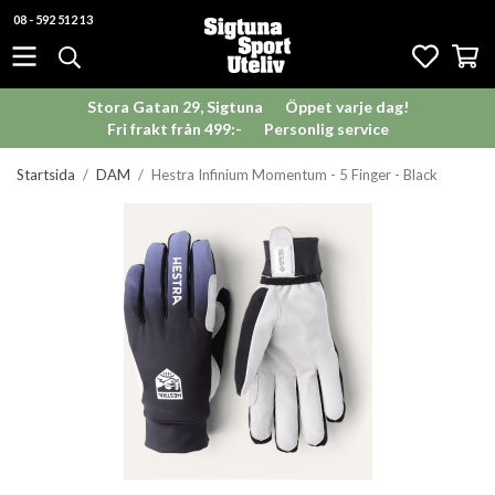
08 - 592 512 13
Stora Gatan 29, Sigtuna
Öppet varje dag!
Fri frakt från 499:-
Personlig service
Startsida
/
DAM
/
Hestra Infinium Momentum - 5 Finger - Black