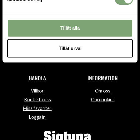
TEL.
08-592 512 13
INFO@SIGTUNASPORT.SE
Tillåt alla
Besök oss:
Stora Gatan 29, Sigtuna
Tillåt urval
Öppettider:
Mån-fre 10-18, Lör 10-15, Sön 12-15
HANDLA
INFORMATION
Villkor
Om oss
Kontakta oss
Om cookies
Mina favoriter
Logga in