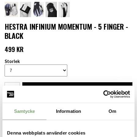
HESTRA INFINIUM MOMENTUM - 5 FINGER -
BLACK
499 KR
Storlek
LÄGG I VARUKORGEN
Finns i lager för omgående leverans
Samtycke
Information
Om
Produktbeskrivning:
En kort handske för längdskidåkning med nära passform. Fodrad
med GORE-TEX INFINIUM™ WINDSTOPPER® Breeze för
absolut vindtäthet, andningsförmåga och optimal hudkomfort.
Denna webbplats använder cookies
Smidig mudd i lycra för att fungera tillsammans med ex.vis