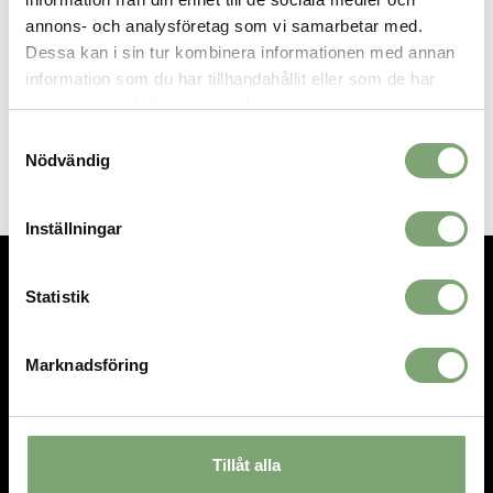
annons- och analysföretag som vi samarbetar med.
SPARA SOM FAVORIT
Dessa kan i sin tur kombinera informationen med annan
information som du har tillhandahållit eller som de har
samlat in när du har använt deras tjänster.
Artikelnummer:
Samtyckesval
018329-1
Nödvändig
Inställningar
Statistik
TEL.
08-592 512 13
INFO@SIGTUNASPORT.SE
Marknadsföring
Besök oss:
Stora Gatan 29, Sigtuna
Öppettider:
Mån-fre 10-18, Lör 10-15, Sön 12-15
Tillåt alla