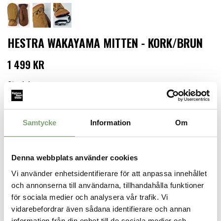
HESTRA WAKAYAMA MITTEN - KORK/BRUN
1 499 KR
Storlek
Samtycke
Information
Om
LÄGG I VARUKORGEN
Finns i lager för omgående leverans
Denna webbplats använder cookies
Produktbeskrivning:
Vi använder enhetsidentifierare för att anpassa innehållet
Retroinspirerad tumhandske helt i nötnappa (färg 700700 är
och annonserna till användarna, tillhandahålla funktioner
tillverkad i Chrome-free Ecocuir nötnappa). Isolerad med G-
loft/polyester för ökad värme i kallare klimat. Löstagbart
för sociala medier och analysera vår trafik. Vi
ullfrottéfoder och dragband i paracord över handleden.
vidarebefordrar även sådana identifierare och annan
information från din enhet till de sociala medier och