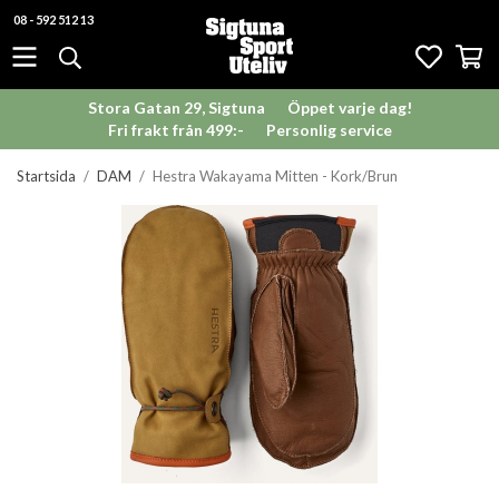
08 - 592 512 13
Stora Gatan 29, Sigtuna
Öppet varje dag!
Fri frakt från 499:-
Personlig service
Startsida
/
DAM
/
Hestra Wakayama Mitten - Kork/Brun