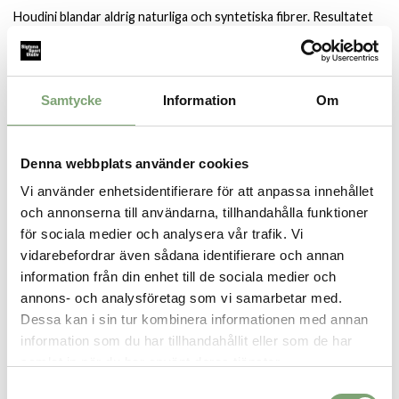
Houdini blandar aldrig naturliga och syntetiska fibrer. Resultatet
är ett plagg som är biologiskt nedbrytbart och återvinningsbart.
Detaljer:
Mjuk, stretchig och varm
Samtycke
Information
Om
Skön känsla mot huden
Utmärkt andningsförmåga
Tillverkad i 60% merinoull (19,3 µm) och 40% Tencel®
Mulesingfri ull från Australien och Sydafrika
Denna webbplats använder cookies
Tencel med EU:s miljöcertifiering, tillverkad I Österrike
Vi använder enhetsidentifierare för att anpassa innehållet
Förnybar, biologiskt nedbrytbar och återvinningsbar
och annonserna till användarna, tillhandahålla funktioner
Vikt: 44 g
för sociala medier och analysera vår trafik. Vi
vidarebefordrar även sådana identifierare och annan
information från din enhet till de sociala medier och
SPARA SOM FAVORIT
annons- och analysföretag som vi samarbetar med.
Dessa kan i sin tur kombinera informationen med annan
information som du har tillhandahållit eller som de har
Artikelnummer:
samlat in när du har använt deras tjänster.
020684_4
Samtyckesval