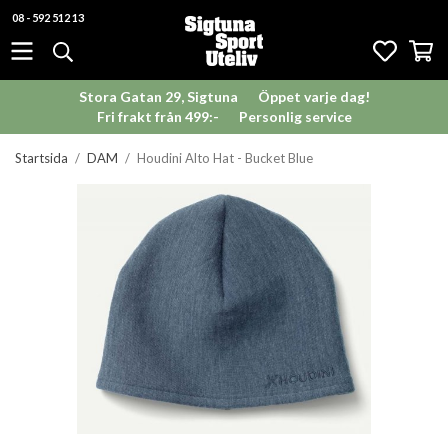
08 - 592 512 13
Stora Gatan 29, Sigtuna
Öppet varje dag!
Fri frakt från 499:-
Personlig service
Startsida
/
DAM
/
Houdini Alto Hat - Bucket Blue