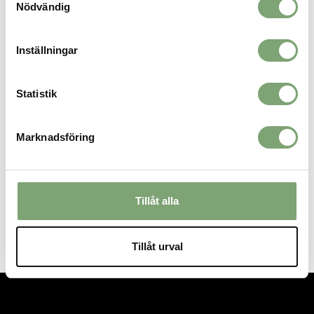
Nödvändig
ALTERNATIVA FÄRGER
Inställningar
Statistik
Marknadsföring
Tillåt alla
Houdini Alto Hat - True Black
Houdini Alto Hat - Cloudy Gray
549 KR
549 KR
Tillåt urval