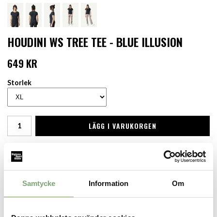
HOUDINI WS TREE TEE - BLUE ILLUSION
649 KR
Storlek
LÄGG I VARUKORGEN
Finns i lager för omgående leverans
Produktbeskrivning:
Otroligt mjuk och skön t-shirt för dam tillverkad i Woodland
Samtycke
Information
Om
Jersey, ett tyg som består till 100% av träfibrer. Den klassiska
modellen och det svala stretchiga tyget gör Tree Tee till en
perfekt vardagskompanjon för den aktiva.