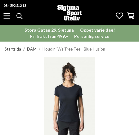
08 - 592 512 13
Stora Gatan 29, Sigtuna
Öppet varje dag!
Fri frakt från 499:-
Personlig service
Startsida
/
DAM
/
Houdini Ws Tree Tee - Blue Illusion