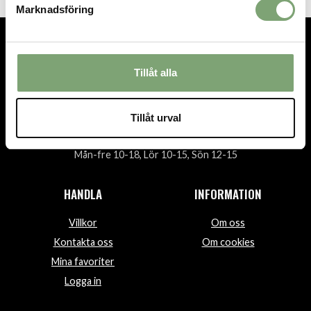
Marknadsföring
TEL.
08-592 512 13
Tillåt alla
INFO@SIGTUNASPORT.SE
Besök oss:
Tillåt urval
Stora Gatan 29, Sigtuna
Öppettider:
Mån-fre 10-18, Lör 10-15, Sön 12-15
HANDLA
INFORMATION
Villkor
Om oss
Kontakta oss
Om cookies
Mina favoriter
Logga in