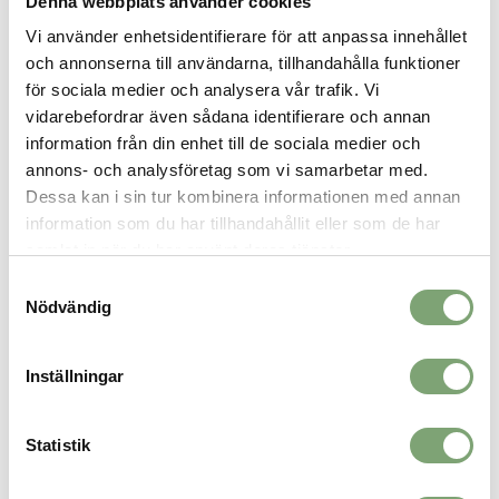
Denna webbplats använder cookies
Mer information:
Vi använder enhetsidentifierare för att anpassa innehållet
Normal passform
och annonserna till användarna, tillhandahålla funktioner
Mjuk, skön och stretchig
för sociala medier och analysera vår trafik. Vi
Skonsam mot huden
Sval känsla och bra andningsförmåga
vidarebefordrar även sådana identifierare och annan
Naturligt antibakteriell
information från din enhet till de sociala medier och
Cirkulär livscykel
annons- och analysföretag som vi samarbetar med.
Märkt med EU Ecolabel
Dessa kan i sin tur kombinera informationen med annan
Vikt medium dam: 118 g
information som du har tillhandahållit eller som de har
Tyg producerat i Italien
Plagg producerat i Portugal
samlat in när du har använt deras tjänster.
Samtyckesval
Nödvändig
SPARA SOM FAVORIT
Inställningar
Artikelnummer:
020167_6
Statistik