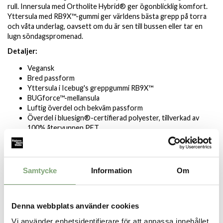
rull. Innersula med Ortholite Hybrid® ger ögonblicklig komfort.
Yttersula med RB9X™-gummi ger världens bästa grepp på torra
och våta underlag, oavsett om du är sen till bussen eller tar en
lugn söndagspromenad.
Detaljer:
Vegansk
Bred passform
Yttersula i Icebug's greppgummi RB9X™
BUGforce™-mellansula
Luftig överdel och bekväm passform
Överdel i bluesign®-certifierad polyester, tillverkad av
100% återvunnen PET.
Lining i bluesign®-certifierad polyester, tillverkad av 100%
återvunnen PET och färgad med solution dye-teknik.
Löstagbar Ortholite Hybrid®-innersula, med lining av
bluesign®-certifierat polyestertyg färgat med solution
Samtycke
Information
Om
dye-teknik.
Häl- och tåförstärkningar gjorda av återvunna fisknät och
återvunnen polyeten.
Denna webbplats använder cookies
Vi använder enhetsidentifierare för att anpassa innehållet