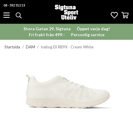
08 - 592 512 13
Stora Gatan 29, Sigtuna
Öppet varje dag!
Fri frakt från 499:-
Personlig service
Startsida
/
DAM
/
Icebug Eli RB9X - Cream White