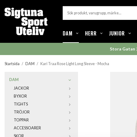
DAM
HERR
JUNIOR
Stora Gatan 
Startsida
/
DAM
/
Kari Traa Rose Light Long Sleeve - Mocha
DAM
JACKOR
BYXOR
TIGHTS
TRÖJOR
TOPPAR
ACCESSOARER
SKOR