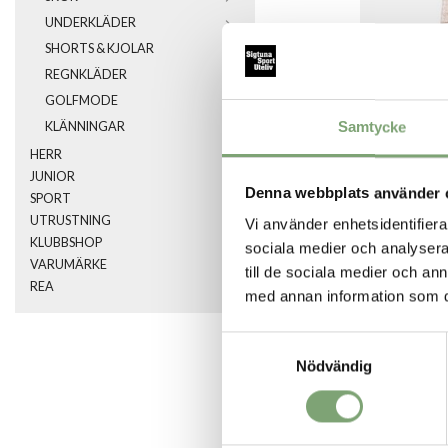
UNDERKLÄDER
SHORTS & KJOLAR
REGNKLÄDER
GOLFMODE
Samtycke
KLÄNNINGAR
HERR
JUNIOR
Denna webbplats använder 
SPORT
UTRUSTNING
Vi använder enhetsidentifierar
KLUBBSHOP
sociala medier och analysera 
VARUMÄRKE
till de sociala medier och a
REA
SPARA SOM FA
med annan information som du 
Samtyckesval
Artikelnummer:
Nödvändig
030358_5