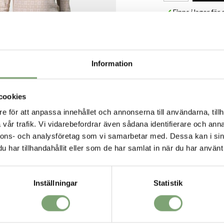
Finns i lager fö
Produktbeskrivni
Tunn underställströj
merinounderställ me
sportig silhuett. G
Information
denna topp komfort
Specifikation:
cookies
Slim fit
Ullfibrer för 
e för att anpassa innehållet och annonserna till användarna, tillh
Paneler unde
vår trafik. Vi vidarebefordrar även sådana identifierare och anna
Släta flatlo
nnons- och analysföretag som vi samarbetar med. Dessa kan i sin
IWTO-certifie
VORIT
har tillhandahållit eller som de har samlat in när du har använt 
Inställningar
Statistik