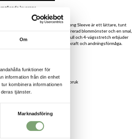
r omgående leverans
ng:
a i merinoull. Kari Traa Rose Light Long Sleeve är ett lättare, tunt
d en elegant, feminin, nordiskt inspirerad blommönster och en smal,
enom att kombinera etiskt framställd ull och 4-vägsstretch erbjuder
Om
 mot huden, naturlig luktmotståndskraft och andningsförmåga.
suverän isolering, vått eller torrt
andahålla funktioner för
r armarna
n information från din enhet
cksömmar: Förhindrar skav för heldagsbruk
 tur kombinera informationen
rad, spårbar, mulesingfri merinoull
deras tjänster.
Marknadsföring