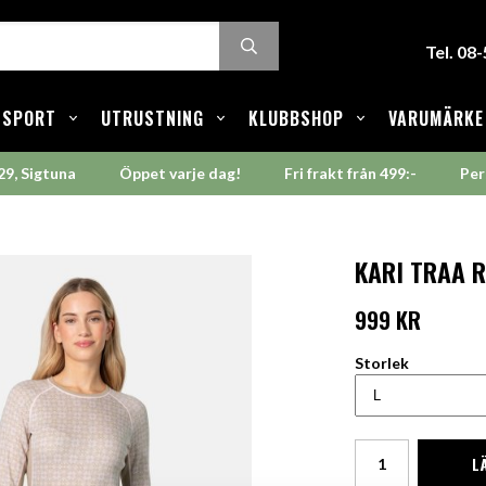
Tel. 08
SPORT
UTRUSTNING
KLUBBSHOP
VARUMÄRKE
29, Sigtuna
Öppet varje dag!
Fri frakt från 499:-
Per
KARI TRAA R
999 KR
Storlek
L