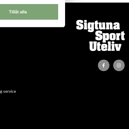
Tillåt alla
ION
g service