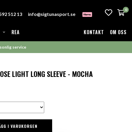
0
-592 512 13
info@sigtunasport.se
REA
KONTAKT
OM OSS
sonlig service
OSE LIGHT LONG SLEEVE - MOCHA
ÄGG I VARUKORGEN