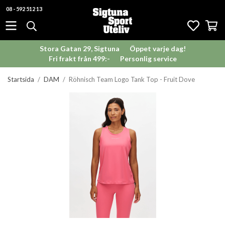
08 - 592 512 13
Stora Gatan 29, Sigtuna
Öppet varje dag!
Fri frakt från 499:-
Personlig service
Startsida
/
DAM
/
Röhnisch Team Logo Tank Top - Fruit Dove