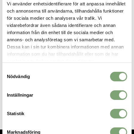
Vi använder enhetsidentifierare för att anpassa innehållet
silhuetten med logga ger en sportig finish. Bär över sport-bh på
och annonserna till användarna, tillhandahålla funktioner
gymmet eller som första lager under en ziptröja. Ett pålitligt
träningslinne du använder om och om igen.
för sociala medier och analysera vår trafik. Vi
vidarebefordrar även sådana identifierare och annan
Specifikation:
information från din enhet till de sociala medier och
Regular fit
annons- och analysföretag som vi samarbetar med.
Andas och leder bort fukt
Dessa kan i sin tur kombinera informationen med annan
Logotryck framtill
information som du har tillhandahållit eller som de har
100 % (återvunnen) polyester
samlat in när du har använt deras tjänster.
Samtyckesval
Nödvändig
SPARA SOM FAVORIT
Inställningar
Artikelnummer:
031565_3
Statistik
Marknadsföring