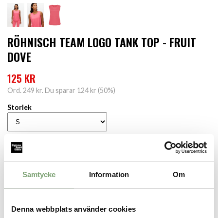
RÖHNISCH TEAM LOGO TANK TOP - FRUIT
DOVE
125 KR
Ord.
249 kr
. Du sparar
124 kr
(
50
%)
Storlek
LÄGG I VARUKORGEN
Finns i lager för omgående leverans
Samtycke
Information
Om
Produktbeskrivning:
Team Logo Tank Top är ett mångsidigt linne som håller jämna steg
med din vardag och träning. Det lätta materialet leder bort fukt
Denna webbplats använder cookies
och låter huden andas när tempot ökar, medan den rena