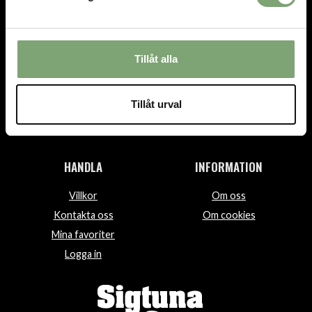
TEL.
08-592 512 13
INFO@SIGTUNASPORT.SE
Tillåt alla
Besök oss:
Stora Gatan 29, Sigtuna
Tillåt urval
Öppettider:
Mån-fre 10-18, Lör 10-15, Sön 12-15
HANDLA
INFORMATION
Villkor
Om oss
Kontakta oss
Om cookies
Mina favoriter
Logga in