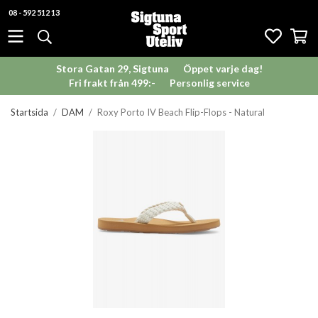
08 - 592 512 13
Stora Gatan 29, Sigtuna
Öppet varje dag!
Fri frakt från 499:-
Personlig service
Startsida
/
DAM
/
Roxy Porto IV Beach Flip-Flops - Natural