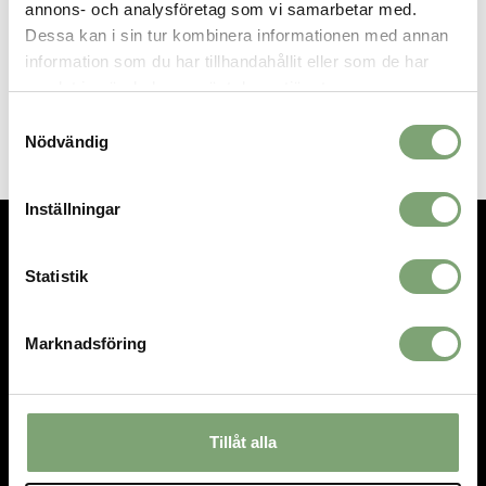
annons- och analysföretag som vi samarbetar med.
SPARA SOM FAVORIT
Dessa kan i sin tur kombinera informationen med annan
information som du har tillhandahållit eller som de har
samlat in när du har använt deras tjänster.
Artikelnummer:
025659_23
Samtyckesval
Nödvändig
Inställningar
TEL.
08-592 512 13
Statistik
INFO@SIGTUNASPORT.SE
Besök oss:
Marknadsföring
Stora Gatan 29, Sigtuna
Öppettider:
Mån-fre 10-18, Lör 10-15, Sön 12-15
Tillåt alla
HANDLA
INFORMATION