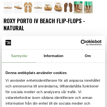
ROXY PORTO IV BEACH FLIP-FLOPS -
NATURAL
349 KR
Storlek
Samtycke
Information
Om
LÄGG I VARUKORGEN
Denna webbplats använder cookies
Finns i lager för omgående leverans
Vi använder enhetsidentifierare för att anpassa innehållet
och annonserna till användarna, tillhandahålla funktioner
Produktbeskrivning:
för sociala medier och analysera vår trafik. Vi
Flip-flops med flätad ovandel i bomullsblandning.
vidarebefordrar även sådana identifierare och annan
information från din enhet till de sociala medier och