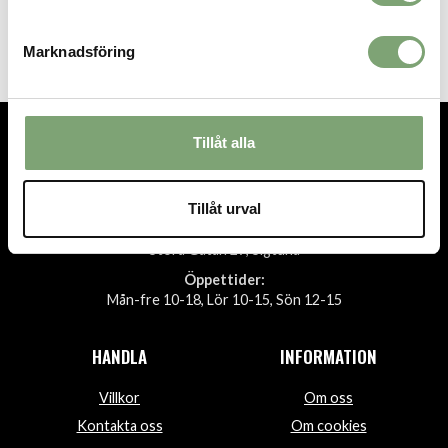
Sätila Åsarp - Dark Navy
499 KR
Marknadsföring
Tillåt alla
TEL.
08-592 512 13
INFO@SIGTUNASPORT.SE
Tillåt urval
Besök oss:
Stora Gatan 29, Sigtuna
Öppettider:
Mån-fre 10-18, Lör 10-15, Sön 12-15
HANDLA
INFORMATION
Villkor
Om oss
Kontakta oss
Om cookies