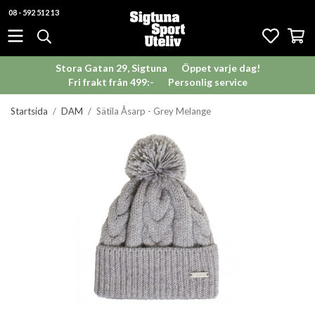
08 - 592 512 13
Stora Gatan 29, Sigtuna
Öppet varje dag!
Fri frakt från 499:-
Personlig service
Startsida
/
DAM
/
Sätila Åsarp - Grey Melange