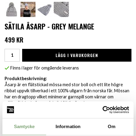
SÄTILA ÅSARP - GREY MELANGE
499 KR
LÄGG I VARUKORGEN
Finns i lager för omgående leverans
Produktbeskrivning:
Åsarp är en flätstickad mössa med stor boll och ett lite högre
ribbat uppvik tillverkad i ett 100% ullgarn från norska får. Mössan
har en dragtopp vilket minimerar garnspill som värnar om
miljön. Stickad på egen fabrik i Sätila, Sverige.
Specifikation:
Material: 100% Norsk ull
Samtycke
Information
Om