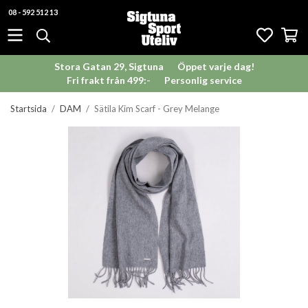
08 - 592 512 13
Stora Gatan 29, Sigtuna
Öppet varje dag!
Fri frakt från 499:-
Personlig service
Startsida
/
DAM
/
Sätila Kim Scarf - Grey Melange