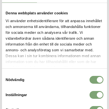
Denna webbplats använder cookies
SPARA SOM FAVORIT
Vi använder enhetsidentifierare för att anpassa innehållet
och annonserna till användarna, tillhandahålla funktioner
för sociala medier och analysera vår trafik. Vi
Artikelnummer:
vidarebefordrar även sådana identifierare och annan
030755_1
information från din enhet till de sociala medier och
annons- och analysföretag som vi samarbetar med.
ALTERNATIVA FÄRGER
Dessa kan i sin tur kombinera informationen med annan
information som du har tillhandahållit eller som de har
samlat in när du har använt deras tjänster.
Samtyckesval
Nödvändig
Inställningar