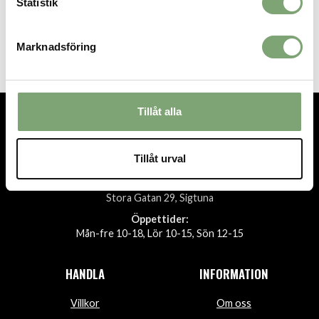
Statistik
Sätila Kim Scarf - Dark Navy
599 KR
Marknadsföring
Tillåt alla
TEL.
08-592 512 13
INFO@SIGTUNASPORT.SE
Tillåt urval
Besök oss:
Stora Gatan 29, Sigtuna
Öppettider:
Mån-fre 10-18, Lör 10-15, Sön 12-15
HANDLA
INFORMATION
Villkor
Om oss