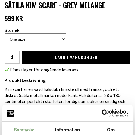
SÄTILA KIM SCARF - GREY MELANGE
599 KR
Storlek
LÄGG I VARUKORGEN
Finns i lager för omgående leverans
Produktbeskrivning:
Kim scarf är en vävd halsduk i finaste ull med fransar, och ett
diskret Sätila metall märke i nederkant. Halsduken är 28 x 180
centimeter, perfekt i storleken för dig som söker en smidig och
stilren halsduk. Passar lika bra till fest som vardag och dam som
herr.
Material:
Samtycke
Information
Om
100% Ull