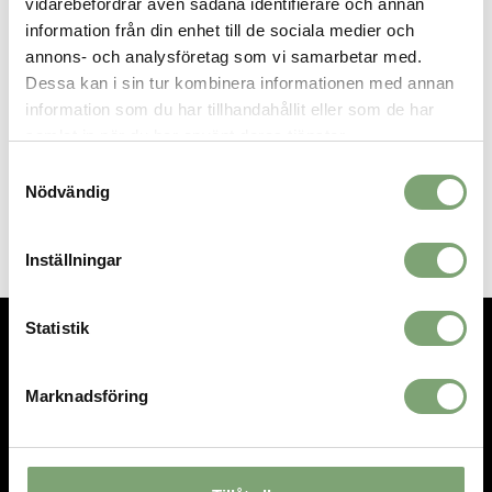
vidarebefordrar även sådana identifierare och annan
82% Polyester/18% Elastan
information från din enhet till de sociala medier och
annons- och analysföretag som vi samarbetar med.
Dessa kan i sin tur kombinera informationen med annan
information som du har tillhandahållit eller som de har
SPARA SOM FAVORIT
samlat in när du har använt deras tjänster.
Samtyckesval
Nödvändig
Artikelnummer:
024455
Inställningar
Statistik
TEL.
08-592 512 13
Marknadsföring
INFO@SIGTUNASPORT.SE
Besök oss:
Stora Gatan 29, Sigtuna