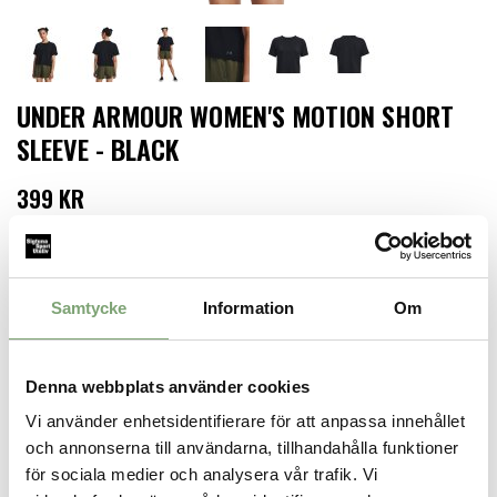
UNDER ARMOUR WOMEN'S MOTION SHORT
SLEEVE - BLACK
399 KR
Storlek
Samtycke
Information
Om
LÄGG I VARUKORGEN
Denna webbplats använder cookies
Finns i lager för omgående leverans
Vi använder enhetsidentifierare för att anpassa innehållet
Produktbeskrivning:
och annonserna till användarna, tillhandahålla funktioner
Croppad t-shirt från Under Armour.
för sociala medier och analysera vår trafik. Vi
Specifikation: