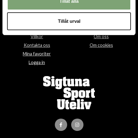
Öppettider:
Tillåt alla
Mån-fre 10-18, Lör 10-15, Sön 12-15
Tillåt urval
HANDLA
INFORMATION
Villkor
Om oss
Kontakta oss
Om cookies
Mina favoriter
Logga in