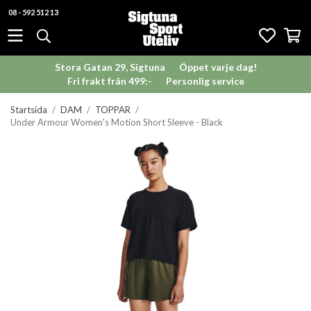
08 - 592 512 13
Stora Gatan 29, Sigtuna
Öppet varje dag!
Fri frakt från 499:-
Personlig service
Startsida
/
DAM
/
TOPPAR
/
Under Armour Women's Motion Short Sleeve - Black