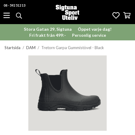
08 - 592 512 13
Stora Gatan 29, Sigtuna
Öppet varje dag!
Fri frakt från 499:-
Personlig service
Startsida
/
DAM
/
Tretorn Garpa Gummistövel - Black