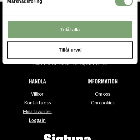
Marknadsföring
TEL.
08-592 512 13
Tillåt alla
INFO@SIGTUNASPORT.SE
Besök oss:
Stora Gatan 29, Sigtuna
Tillåt urval
Öppettider:
Mån-fre 10-18, Lör 10-15, Sön 12-15
HANDLA
INFORMATION
Villkor
Om oss
Kontakta oss
Om cookies
Mina favoriter
Logga in