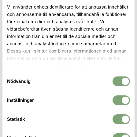
Oavsett om du är i skogen eller staden är Garpa det perfekta
Vi använder enhetsidentifierare för att anpassa innehållet
valet för regniga dagar.
och annonserna till användarna, tillhandahålla funktioner
Specifikation:
för sociala medier och analysera vår trafik. Vi
Handgjord av FSC-certifierat® naturgummi
vidarebefordrar även sådana identifierare och annan
Snabbtorkande återvunnet foder
information från din enhet till de sociala medier och
Metallskena i mellansulan för ökad stabilitet
annons- och analysföretag som vi samarbetar med.
Dragflik och resår gör det enkelt att ta på/av skon
Robust yttersula med hög vridstyvhet för stabilitet
Dessa kan i sin tur kombinera informationen med annan
Förstärkt häl- och tåkappa
information som du har tillhandahållit eller som de har
Avtagbar formad EVA-innersula
samlat in när du har använt deras tjänster.
Samtyckesval
Nödvändig
SPARA SOM FAVORIT
Inställningar
Artikelnummer:
026146_20
Statistik