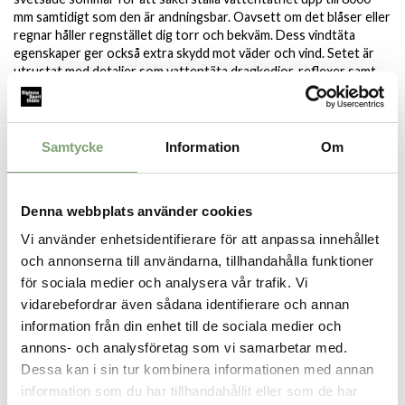
mm samtidigt som den är andningsbar. Oavsett om det blåser eller
regnar håller regnstället dig torr och bekväm. Dess vindtäta
egenskaper ger också extra skydd mot väder och vind. Setet är
utrustat med detaljer som vattentäta dragkedjor, reflexer samt
justerbar huva och midja för optimal passform och komfort. För
extra bekvämlighet kan sidofickan med reflexband enkelt
omvandlas till en praktisk packväska, vilket gör det enkelt att ta
med sig regnstället överallt. När det inte behövs kan hela
Samtycke
Information
Om
regnstället enkelt packas ner i den packbara fickan som sedan blir
en praktisk väska, vilket ger dig extra utrymme i din packning.
Specifikation:
Denna webbplats använder cookies
Vattentät
Vi använder enhetsidentifierare för att anpassa innehållet
Vindtät
och annonserna till användarna, tillhandahålla funktioner
Reflexdetaljer
för sociala medier och analysera vår trafik. Vi
Svetsade sömmar
vidarebefordrar även sådana identifierare och annan
information från din enhet till de sociala medier och
annons- och analysföretag som vi samarbetar med.
SPARA SOM FAVORIT
Dessa kan i sin tur kombinera informationen med annan
information som du har tillhandahållit eller som de har