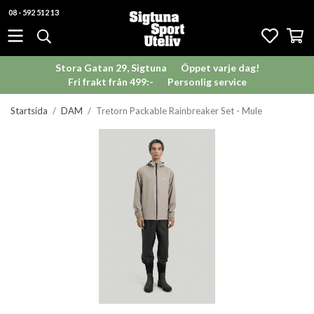
08 - 592 512 13
Stora Gatan 29, Sigtuna
Öppet varje dag!
Fri frakt från 499:-
Personlig service
Startsida
/
DAM
/
Tretorn Packable Rainbreaker Set - Mule