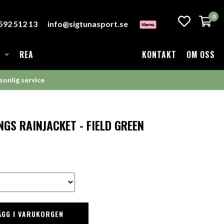
0
-592 512 13
info@sigtunasport.se
REA
KONTAKT
OM OSS
sonlig service
GS RAINJACKET - FIELD GREEN
ÄGG I VARUKORGEN