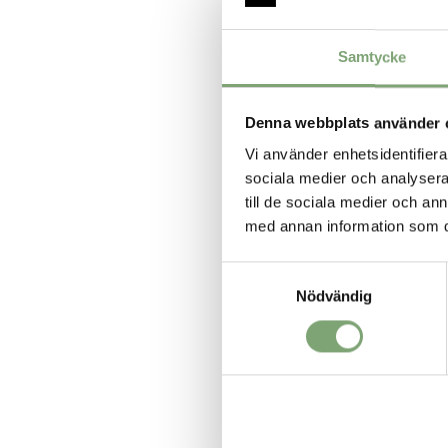
ALTERNATIVA FÄRGE
Samtycke
Denna webbplats använder 
Vi använder enhetsidentifierar
sociala medier och analysera 
till de sociala medier och a
med annan information som du 
Samtyckesval
Nödvändig
Tretorn Wings Rainjacket 
899 KR