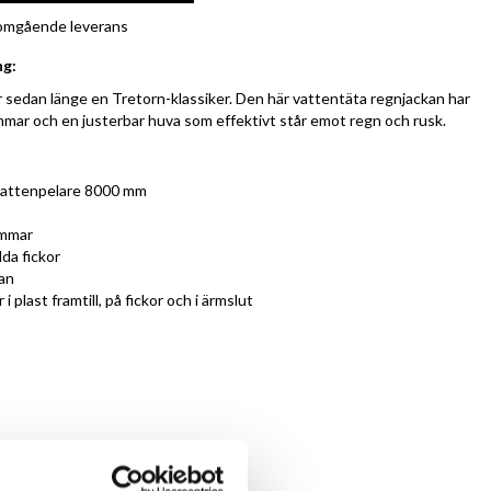
r omgående leverans
ng:
 sedan länge en Tretorn-klassiker. Den här vattentäta regnjackan har
ar och en justerbar huva som effektivt står emot regn och rusk.
vattenpelare 8000 mm
ömmar
da fickor
van
 plast framtill, på fickor och i ärmslut