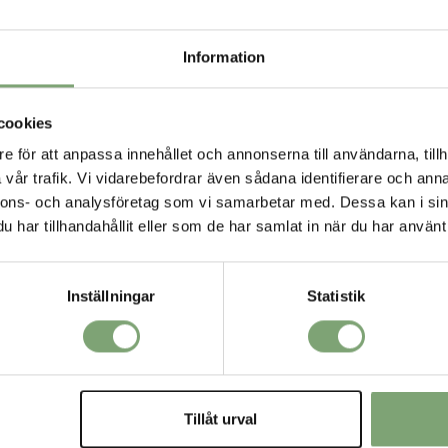
R
Information
cookies
e för att anpassa innehållet och annonserna till användarna, tillh
vår trafik. Vi vidarebefordrar även sådana identifierare och anna
nnons- och analysföretag som vi samarbetar med. Dessa kan i sin
har tillhandahållit eller som de har samlat in när du har använt 
Inställningar
Statistik
- Stone Blue
Tretorn Wings Rainjacket - Spectra
Tretorn Wing
Yellow
949 KR
899 KR
Tillåt urval