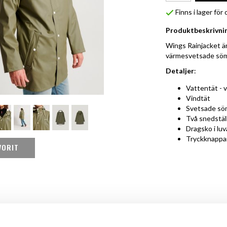
Finns i lager fö
Produktbeskrivni
Wings Rainjacket är
värmesvetsade sömm
Detaljer
:
Vattentät - 
Vindtät
Svetsade s
Två snedställ
Dragsko i lu
Tryckknappar i
VORIT