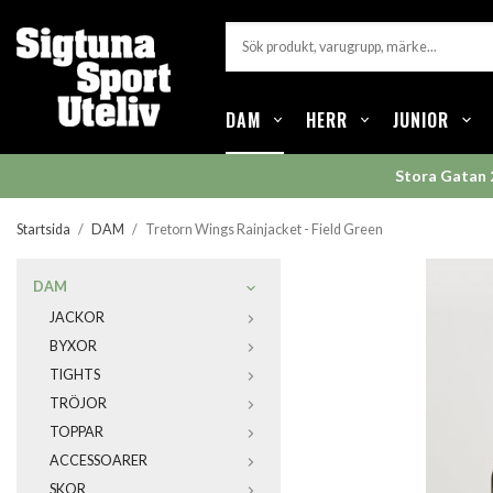
DAM
HERR
JUNIOR
Stora Gatan 
Startsida
/
DAM
/
Tretorn Wings Rainjacket - Field Green
DAM
JACKOR
BYXOR
TIGHTS
TRÖJOR
TOPPAR
ACCESSOARER
SKOR