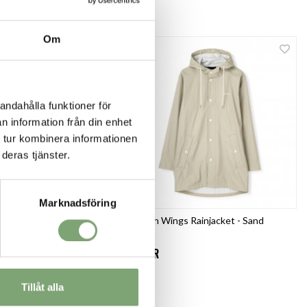
Om
andahålla funktioner för
n information från din enhet
 tur kombinera informationen
deras tjänster.
Marknadsföring
s Rainjacket - Navy
Tretorn Wings Rainjacket - Sand
899 KR
Tillåt alla