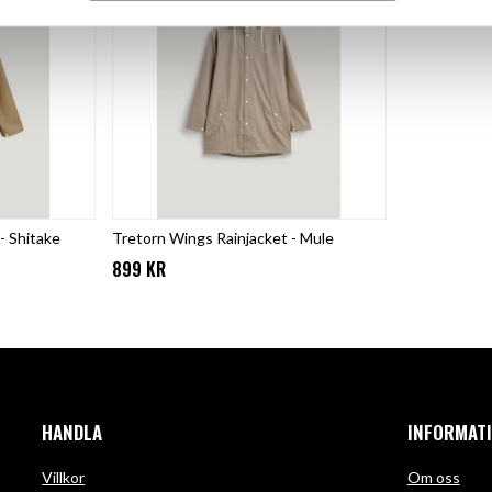
- Shitake
Tretorn Wings Rainjacket - Mule
899 KR
HANDLA
INFORMAT
Villkor
Om oss