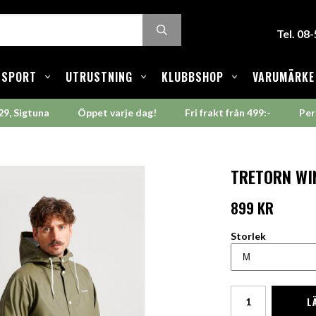
Tel. 08
SPORT
UTRUSTNING
KLUBBSHOP
VARUMÄRKE
29, Sigtuna
Öppet varje dag!
Fri frakt från 499:-
Per
TRETORN WIN
899 KR
Storlek
L