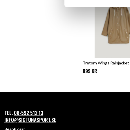
Tretorn Wings Rainjacket 
899 KR
TEL.
08-592 512 13
INFO@SIGTUNASPORT.SE
Besök oss: