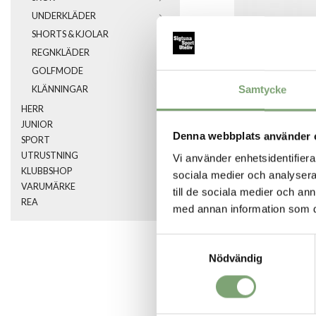
UNDERKLÄDER
SHORTS & KJOLAR
REGNKLÄDER
GOLFMODE
Samtycke
KLÄNNINGAR
HERR
JUNIOR
Denna webbplats använder 
SPORT
UTRUSTNING
Vi använder enhetsidentifierar
KLUBBSHOP
sociala medier och analysera 
VARUMÄRKE
till de sociala medier och a
REA
SPARA SOM FA
med annan information som du 
Samtyckesval
Artikelnummer:
Nödvändig
018879_1