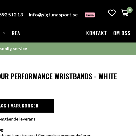
0
-592 512 13
info@sigtunasport.se
REA
KONTAKT
OM OSS
sonlig service
UR PERFORMANCE WRISTBANDS - WHITE
ÄGG I VARUKORGEN
r omgående leverans
ng:
band konstruerat i flerkanaliga prestandafibrer.