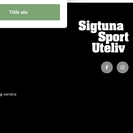
Tillåt alla
ION
g service