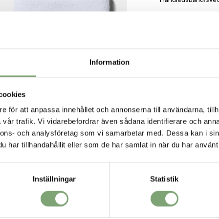
Specifikation:
Materialet tr
Broderad UA
Polyester/R
2-pack
Information
cookies
e för att anpassa innehållet och annonserna till användarna, tillh
vår trafik. Vi vidarebefordrar även sådana identifierare och anna
nnons- och analysföretag som vi samarbetar med. Dessa kan i sin
VORIT
har tillhandahållit eller som de har samlat in när du har använt 
Inställningar
Statistik