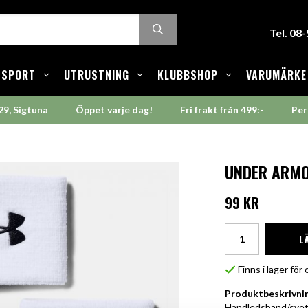
Tel. 08
SPORT
UTRUSTNING
KLUBBSHOP
VARUMÄRKE
29, Sigtuna
Öppet varje dag!
Fri frakt från 499:-
Per
UNDER ARMO
99 KR
L
Finns i lager fö
Produktbeskrivni
Handledsband/svett