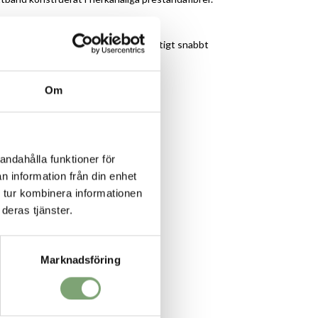
ansporterar bort svett och torkar riktigt snabbt
-logotyp
ubber
Om
andahålla funktioner för
n information från din enhet
 tur kombinera informationen
deras tjänster.
Marknadsföring