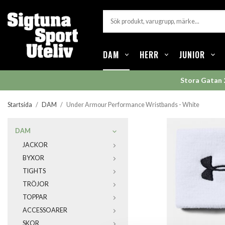
DAM
HERR
JUNIOR
Stora Gatan 
Startsida
/
DAM
/
Under Armour Performance Wristbands - White
DAM
JACKOR
BYXOR
TIGHTS
TRÖJOR
TOPPAR
ACCESSOARER
SKOR