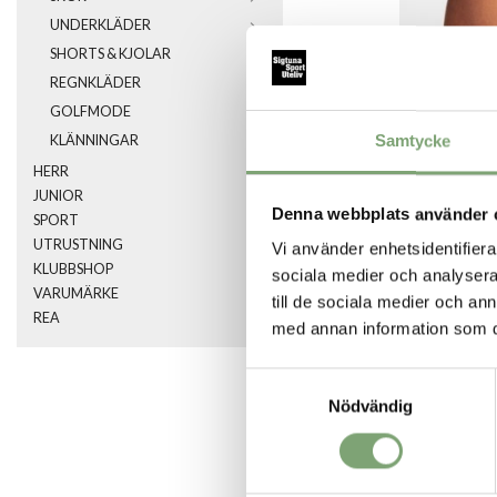
UNDERKLÄDER
SHORTS & KJOLAR
REGNKLÄDER
GOLFMODE
Samtycke
KLÄNNINGAR
HERR
JUNIOR
Denna webbplats använder 
SPORT
UTRUSTNING
Vi använder enhetsidentifierar
KLUBBSHOP
sociala medier och analysera 
VARUMÄRKE
till de sociala medier och a
REA
SPARA SOM FA
med annan information som du 
Samtyckesval
Artikelnummer:
Nödvändig
030342_5