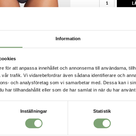
L
Finns i lager fö
Produktbeskrivni
Supermjuka lasersku
Information
från ett par löpars
Specifikation:
cookies
3 per förpac
76 % polyami
e för att anpassa innehållet och annonserna till användarna, tillh
Supermjukt st
vår trafik. Vi vidarebefordrar även sådana identifierare och anna
Laserskurna k
nnons- och analysföretag som vi samarbetar med. Dessa kan i sin
Material med
VORIT
Luktkontrollt
har tillhandahållit eller som de har samlat in när du har använt 
Mjuk bomulls
Fylligare ry
Inställningar
Statistik