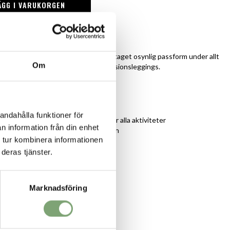
ÄGG I VARUKORGEN
r omgående leverans
ng:
rna kanter ger en smidig, praktiskt taget osynlig passform under allt
Om
horts till de mest åtsittande kompressionsleggings.
kning
d, 24 % elastan
andahålla funktioner för
retchtyg ger komfort hela dagen för alla aktiviteter
n information från din enhet
anter erbjuder en fållfri konstruktion
 tur kombinera informationen
 4-vägs stretch
eknik minskar lukt i underkläderna
deras tjänster.
kil och etikettlös konstruktion
ggtäckning och medelhög midja
Marknadsföring