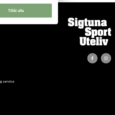
Tillåt alla
ION
g service