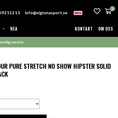
0
-592 512 13
info@sigtunasport.se
REA
KONTAKT
OM OSS
sonlig service
UR PURE STRETCH NO SHOW HIPSTER SOLID
ACK