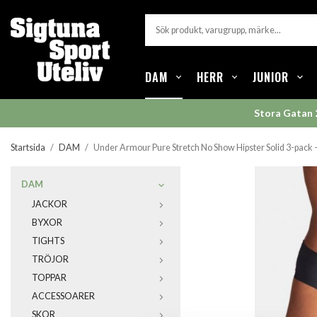
DAM
HERR
JUNIOR
Stora Gatan 
Startsida
/
DAM
/
Under Armour Pure Stretch No Show Hipster Solid 3-pack 
DAM
JACKOR
BYXOR
TIGHTS
TRÖJOR
TOPPAR
ACCESSOARER
SKOR