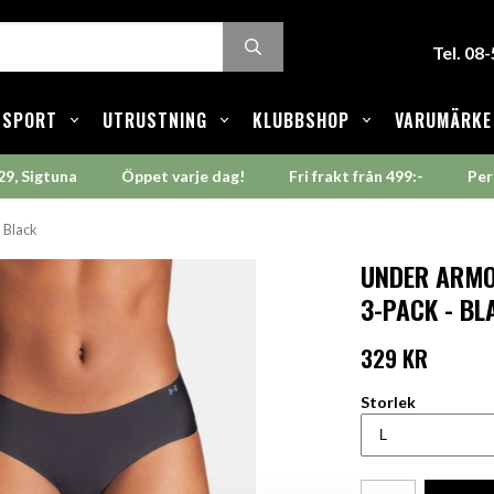
Tel. 08
SPORT
UTRUSTNING
KLUBBSHOP
VARUMÄRKE
29, Sigtuna
Öppet varje dag!
Fri frakt från 499:-
Per
- Black
UNDER ARMO
3-PACK - BL
329 KR
Storlek