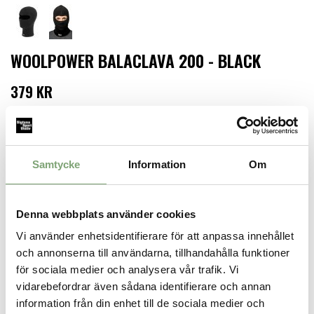
WOOLPOWER BALACLAVA 200 - BLACK
379 KR
LÄGG I VARUKORGEN
Finns i lager för omgående leverans
Samtycke
Information
Om
Produktbeskrivning:
Ansiktshuva med öppning för ögon och näsa. Bra skydd även för
hals och nacke i Woolpowers mjuka Ullfrotté Original 200.
Denna webbplats använder cookies
Specifikation:
Vi använder enhetsidentifierare för att anpassa innehållet
och annonserna till användarna, tillhandahålla funktioner
Ullfrotté Original 200 (Woolpowers tunnaste ullfrotté)
60% Merino wool,
för sociala medier och analysera vår trafik. Vi
25% Polyester, 15% Polyamid
vidarebefordrar även sådana identifierare och annan
information från din enhet till de sociala medier och