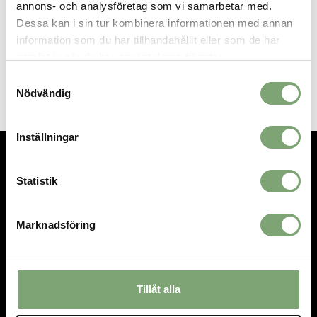
annons- och analysföretag som vi samarbetar med.
SPARA SOM FAVORIT
Dessa kan i sin tur kombinera informationen med annan
information som du har tillhandahållit eller som de har
samlat in när du har använt deras tjänster.
Artikelnummer:
024216_1
Samtyckesval
Nödvändig
Inställningar
TEL.
08-592 512 13
Statistik
INFO@SIGTUNASPORT.SE
Besök oss:
Marknadsföring
Stora Gatan 29, Sigtuna
Öppettider:
Mån-fre 10-18, Lör 10-15, Sön 12-15
Tillåt alla
HANDLA
INFORMATION