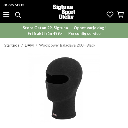
08 - 592 512 13
Stora Gatan 29, Sigtuna
Öppet varje dag!
Fri frakt från 499:-
Personlig service
Startsida
/
DAM
/
Woolpower Balaclava 200 - Black