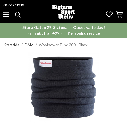
08 - 592 512 13
Stora Gatan 29, Sigtuna
Öppet varje dag!
Fri frakt från 499:-
Personlig service
Startsida
/
DAM
/
Woolpower Tube 200 - Black