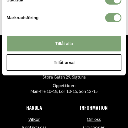
Woolpower Tube 200 - Pine
Green
379 KR
Marknadsföring
Tillåt alla
TEL.
08-592 512 13
INFO@SIGTUNASPORT.SE
Tillåt urval
Besök oss:
Stora Gatan 29, Sigtuna
Öppettider:
Mån-fre 10-18, Lör 10-15, Sön 12-15
HANDLA
INFORMATION
Villkor
Om oss
Kontakta oss
Om cookies