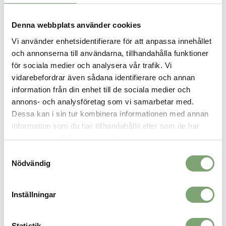
SPARA SOM FAVORIT
Denna webbplats använder cookies
Vi använder enhetsidentifierare för att anpassa innehållet
och annonserna till användarna, tillhandahålla funktioner
Artikelnummer:
för sociala medier och analysera vår trafik. Vi
013725_1
vidarebefordrar även sådana identifierare och annan
information från din enhet till de sociala medier och
ALTERNATIVA FÄRGER
annons- och analysföretag som vi samarbetar med.
Dessa kan i sin tur kombinera informationen med annan
information som du har tillhandahållit eller som de har
samlat in när du har använt deras tjänster.
Samtyckesval
Nödvändig
Inställningar
Statistik