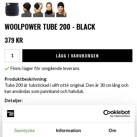
WOOLPOWER TUBE 200 - BLACK
379 KR
LÄGG I VARUKORGEN
Finns i lager för omgående leverans
Produktbeskrivning:
Tube 200 är tubstickad i ullfrotté original. Den är 30 cm lång och
kan användas som pannband och halsduk.
Detaljer:
60% Merinoull
25% Polyester
15% Polyamid
Samtycke
Information
Om