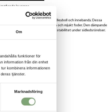
r omgående leverans
ng:
rån Adidas, perfekta för handboll, volleyboll och innebandy. Dessa
or har en ventilerande ovandel i mesh och mjukt foder. Den dämpande
är omsluten av EVA för överlägsen stabilitet under sidledsrörelser.
Om
form
ng
til och syntet
andahålla funktioner för
n information från din enhet
ansula
 tur kombinera informationen
PU
deras tjänster.
ula
Marknadsföring