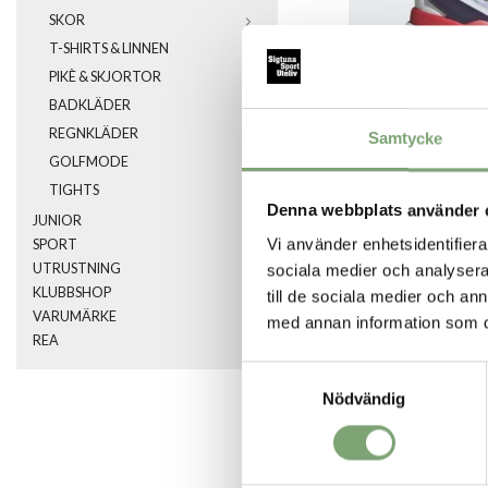
SKOR
T-SHIRTS & LINNEN
PIKÈ & SKJORTOR
BADKLÄDER
REGNKLÄDER
Samtycke
GOLFMODE
TIGHTS
Denna webbplats använder 
JUNIOR
Vi använder enhetsidentifierar
SPORT
UTRUSTNING
sociala medier och analysera 
KLUBBSHOP
till de sociala medier och a
SPARA SOM FA
VARUMÄRKE
med annan information som du 
REA
Samtyckesval
Artikelnummer:
Nödvändig
031355_27