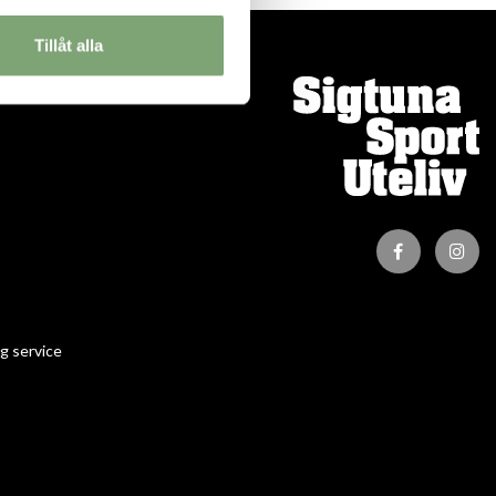
Tillåt alla
ION
g service