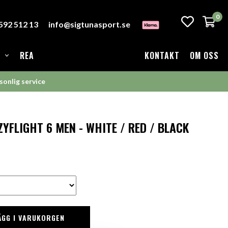
0
-592 512 13
info@sigtunasport.se
REA
KONTAKT
OM OSS
sonlig service
YFLIGHT 6 MEN - WHITE / RED / BLACK
ÄGG I VARUKORGEN