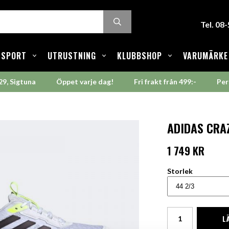
Tel. 08
SPORT
UTRUSTNING
KLUBBSHOP
VARUMÄRKE
29, Sigtuna
Öppet varje dag!
Fri frakt från 499:-
Per
ADIDAS CRAZ
1 749 KR
Storlek
L