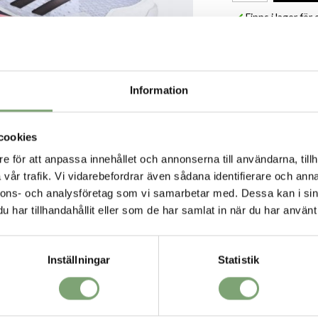
Finns i lager fö
Produktbeskrivni
Lätta inomhusskor f
stilrena inomhussk
BOOST-mellansulan 
Information
Specifikation:
Normal pass
cookies
Snörstängni
Ovandel i tex
e för att anpassa innehållet och annonserna till användarna, tillh
Textilfoder
vår trafik. Vi vidarebefordrar även sådana identifierare och anna
BOOST-mell
nnons- och analysföretag som vi samarbetar med. Dessa kan i sin
Hälkopp i T
VORIT
har tillhandahållit eller som de har samlat in när du har använt 
Gummiytters
Inställningar
Statistik