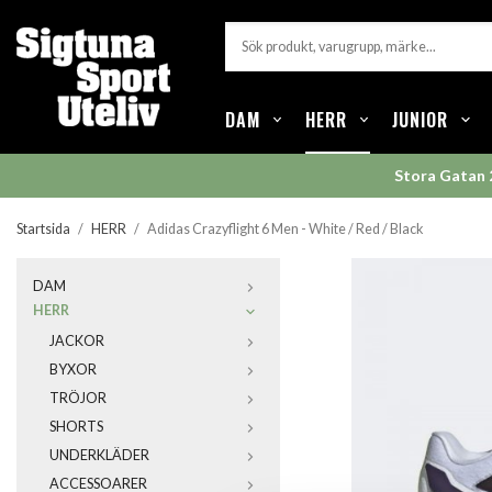
DAM
HERR
JUNIOR
Stora Gatan 
Startsida
/
HERR
/
Adidas Crazyflight 6 Men - White / Red / Black
DAM
HERR
JACKOR
BYXOR
TRÖJOR
SHORTS
UNDERKLÄDER
ACCESSOARER