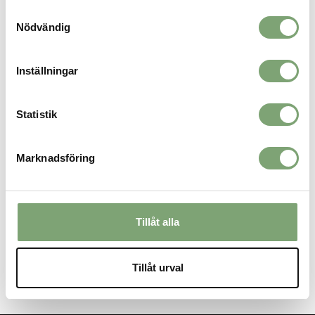
029467_6
Samtyckesval
Nödvändig
ALTERNATIVA FÄRGER
Inställningar
Statistik
Marknadsföring
Tillåt alla
Asics Men's Core Short Sleeve
Top - Yamabuki
299 KR
Tillåt urval