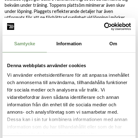
bekväm under träning. Toppens plattsöm minimerar även skav
under löpning. Plaggets reflekterande detaljer har även
utformats för att ge förbättrad synlighet vid löpning i mörker.
Minst 50 % av plaggets huvudmaterial är tillverkat av återvunnet
material för att minska avfall och koldioxidutsläpp.
Specifikation:
Samtycke
Information
Om
Lätt och snabbtorkande
Platta sömmar bidrar till minskat skav
Längre baksida för bättre täckning
Denna webbplats använder cookies
Reflekterande detaljer som utformats för förbättrad
Vi använder enhetsidentifierare för att anpassa innehållet
synlighet i mörker
och annonserna till användarna, tillhandahålla funktioner
för sociala medier och analysera vår trafik. Vi
vidarebefordrar även sådana identifierare och annan
information från din enhet till de sociala medier och
SPARA SOM FAVORIT
annons- och analysföretag som vi samarbetar med.
Dessa kan i sin tur kombinera informationen med annan
information som du har tillhandahållit eller som de har
Artikelnummer:
samlat in när du har använt deras tjänster.