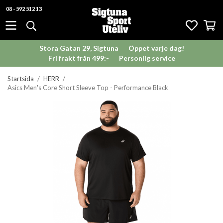
08 - 592 512 13
Stora Gatan 29, Sigtuna
Öppet varje dag!
Fri frakt från 499:-
Personlig service
Startsida
/
HERR
/
Asics Men's Core Short Sleeve Top - Performance Black