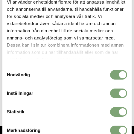
för en mjuk och bekväm löpupplevelse.
Vi använder enhetsidentifierare för att anpassa innehållet
och annonserna till användarna, tillhandahålla funktioner
Specifikation:
för sociala medier och analysera vår trafik. Vi
UNDERLAG: Väg
vidarebefordrar även sådana identifierare och annan
DÄMPNING: Normal
information från din enhet till de sociala medier och
HÄLDROP: 8 mm
annons- och analysföretag som vi samarbetar med.
VIKT: 271 g/9.6 oz
Dessa kan i sin tur kombinera informationen med annan
SUPPORT: Neutral
Designad för Neutral / Underpronation
information som du har tillhandahållit eller som de har
samlat in när du har använt deras tjänster.
Samtyckesval
Nödvändig
SPARA SOM FAVORIT
Inställningar
Artikelnummer:
031907_14
Statistik
Marknadsföring