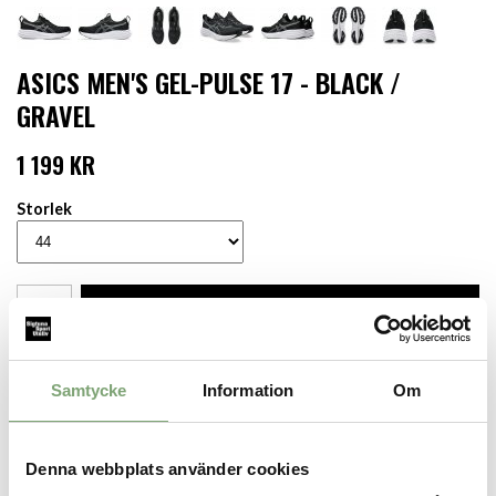
ASICS MEN'S GEL-PULSE 17 - BLACK /
GRAVEL
1 199 KR
Storlek
LÄGG I VARUKORGEN
Finns i lager för omgående leverans
Samtycke
Information
Om
Produktbeskrivning:
GEL-PULSE 17 ger komforten du behöver för löprundan, gymmet
och allt däremellan. Asics har förbättrat dämpningen under foten
genom att lägga till 2 mm skum i mellansulan. Detta
Denna webbplats använder cookies
dämpningsmaterial är utvecklat med FF BLAST- och GEL-tekniker