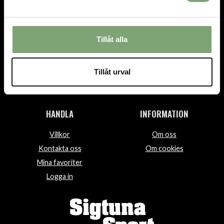
TEL.
08-592 512 13
INFO@SIGTUNASPORT.SE
Tillåt alla
Besök oss:
Stora Gatan 29, Sigtuna
Tillåt urval
Öppettider:
Mån-fre 10-18, Lör 10-15, Sön 12-15
HANDLA
INFORMATION
Villkor
Om oss
Kontakta oss
Om cookies
Mina favoriter
Logga in