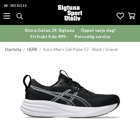
08 - 592 512 13
Stora Gatan 29, Sigtuna
Öppet varje dag!
Fri frakt från 499:-
Personlig service
Startsida
/
HERR
/
Asics Men's Gel-Pulse 17 - Black / Gravel