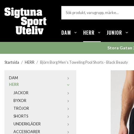
DAM
HERR
JUNIOR
Stora Gatan 
Startsida
/
HERR
/
Björn Borg Men's Toweling Pool Shorts - Black Beauty
DAM
HERR
JACKOR
BYXOR
TRÖJOR
SHORTS
UNDERKLÄDER
ACCESSOARER