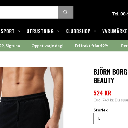
Tel. 08
SPORT
UTRUSTNING
KLUBBSHOP
VARUMÄRKE
29, Sigtuna
Öppet varje dag!
Fri frakt från 499:-
Per
BJÖRN BORG
BEAUTY
524 KR
Ord.
749 kr
. Du spa
Storlek