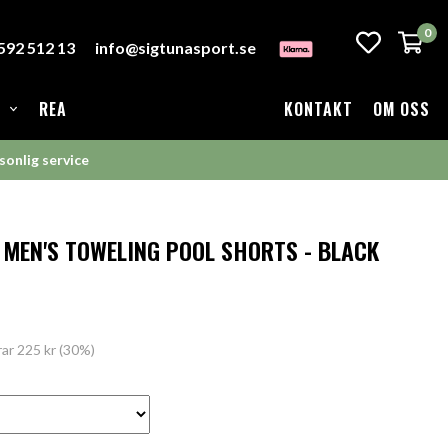
0
-592 512 13
info@sigtunasport.se
REA
KONTAKT
OM OSS
sonlig service
 MEN'S TOWELING POOL SHORTS - BLACK
rar
225 kr
(
30
%)