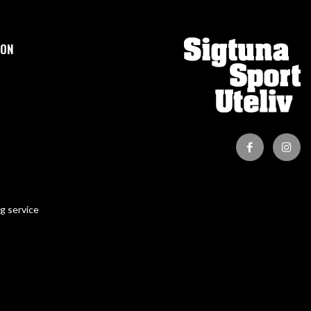
ION
g service