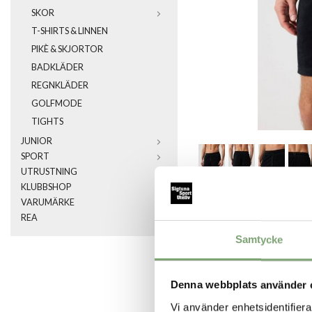
SKOR
T-SHIRTS & LINNEN
PIKÈ & SKJORTOR
BADKLÄDER
REGNKLÄDER
GOLFMODE
TIGHTS
JUNIOR
SPORT
UTRUSTNING
KLUBBSHOP
SPARA SOM FA
VARUMÄRKE
REA
Samtycke
Artikelnummer:
032177_5
Denna webbplats använder 
Vi använder enhetsidentifierar