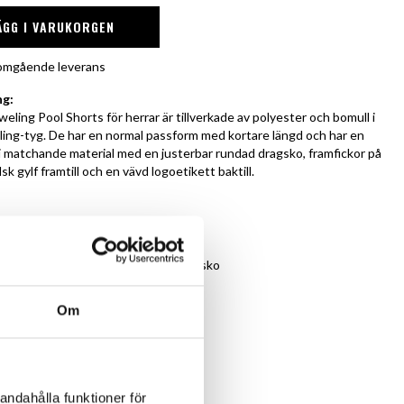
ÄGG I VARUKORGEN
r omgående leverans
ng:
eling Pool Shorts för herrar är tillverkade av polyester och bomull i
eling-tyg. De har en normal passform med kortare längd och har en
 i matchande material med en justerbar rundad dragsko, framfickor på
sk gylf framtill och en vävd logoetikett baktill.
aterial i handdukstyg
orm och kortare längd
lastiskt midjeband med rundad dragsko
ickor
etikett
Om
andahålla funktioner för