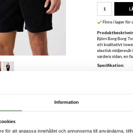
L
Finns i lager fö
Produktbeskrivni
Björn Borg Borg Tow
ett kvalitativt tow
elastisk midjeresår
vardera sidan, en fal
Specifikation:
Återvunnet m
Normal passf
VORIT
Matchande e
Främre sidof
Vävd logotyp
Information
cookies
e för att anpassa innehållet och annonserna till användarna, tillh