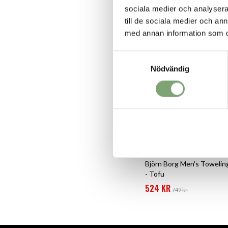
ALTERNATIVA FÄRGE
sociala medier och analysera 
till de sociala medier och a
med annan information som du 
Samtyckesval
Nödvändig
Björn Borg Men's Towelin
- Tofu
524 KR
749 kr