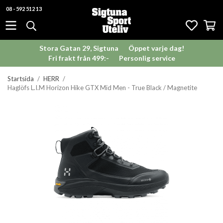
08 - 592 512 13
Stora Gatan 29, Sigtuna
Öppet varje dag!
Fri frakt från 499:-
Personlig service
Startsida
/
HERR
/
Haglöfs L.I.M Horizon Hike GTX Mid Men - True Black / Magnetite