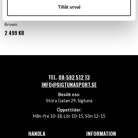
Tillåt urval
Haglöfs L.I.M Horizon Hike GTX
Mid Men - Chalk Beige / Oak
Brown
2 499 KR
TEL.
08-592 512 13
INFO@SIGTUNASPORT.SE
Besök oss:
Stora Gatan 29, Sigtuna
Öppettider:
Mån-fre 10-18, Lör 10-15, Sön 12-15
HANDLA
INFORMATION