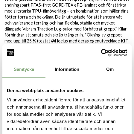
andningsbart PFAS-fritt GORE-TEX ePE-laminat och förstärkta
med slitstarka TPU-filmöverlägg – en kombination som håller dina
fötter torra och bekväma. De är utrustade för att hantera våt
och varierande terräng och har flexibla, stabila och mycket
dämpade Vibram Traction Lug-sulor med förbättrat grepp.* Kilar
förhindrar att smuts och skräp tränger in. *Ökning av greppet
med upp till 25 % (testat @Heelux med deras egenutvecklade KIT
Traction-uppsättning) jämfört med sulor med släta nobbar,
beroende på olika typer av terräng och olika kombinationer mellan
sulor och mikrodesignade nobbar, tillgängliga i Traction Lug-
kollektionen.
Samtycke
Information
Om
Specifikation:
Vattentätt PFAS-fritt GORE-TEX ePE-laminat
Lätt och andningsbar ovandel
Denna webbplats använder cookies
Flexibla, stabila och dämpade Vibram Traction Lug-sulor
Vi använder enhetsidentifierare för att anpassa innehållet
med upp till 25 % ökat grepp
och annonserna till användarna, tillhandahålla funktioner
Skosnörefickor
Två krokar upptill för enkel snörning
för sociala medier och analysera vår trafik. Vi
Dragflikar i häl och plös
vidarebefordrar även sådana identifierare och annan
Kilförsedda tungor
information från din enhet till de sociala medier och
Förstärkt tåskydd och hälskydd