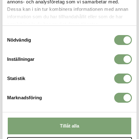
annons- och analysföretag som vi samarbetar med.
Dessa kan i sin tur kombinera informationen med annan
information som du har tillhandahållit eller som de har
SPARA SOM FAVORIT
samlat in när du har använt deras tjänster.
Samtyckesval
Nödvändig
Artikelnummer:
031957_23
Inställningar
ALTERNATIVA FÄRGER
Statistik
Marknadsföring
Tillåt alla