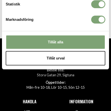
Statistik
Artikelnummer:
Marknadsföring
030931_5
Tillåt alla
TEL.
08-592 512 13
Tillåt urval
INFO@SIGTUNASPORT.SE
Besök oss:
Stora Gatan 29, Sigtuna
Öppettider:
Mån-fre 10-18, Lör 10-15, Sön 12-15
HANDLA
INFORMATION