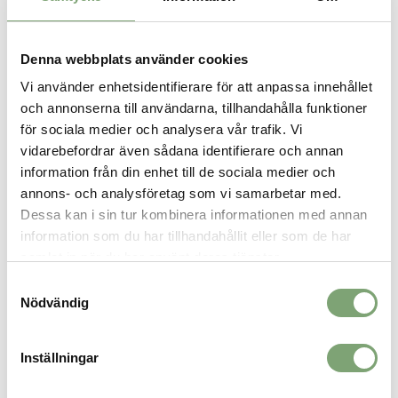
och sidofickorna är utformade för att få plats med en transceiver.
Bensluten har en Schoeller®-förstärkning och snölås, en kil för
att anpassa vidden för olika pjäxor och en dold metallkrok för att
Denna webbplats använder cookies
fästa vid kängor eller pjäxor.
Vi använder enhetsidentifierare för att anpassa innehållet
Specifikation:
och annonserna till användarna, tillhandahålla funktioner
Designade med Made to Move-teknik
för sociala medier och analysera vår trafik. Vi
Vattentäta med hög andningsförmåga
vidarebefordrar även sådana identifierare och annan
Helt tejpade sömmar
Vattenavstötande dragkedjor
information från din enhet till de sociala medier och
Snölås i benslut
annons- och analysföretag som vi samarbetar med.
Kil i benslut för att justera vidden
Dessa kan i sin tur kombinera informationen med annan
Benfickor kompatibla med sele
information som du har tillhandahållit eller som de har
Schoeller®-förstärkningar i benslut
samlat in när du har använt deras tjänster.
PFAS-fri vattenavstötande impregnering
Återvunnet och återvinningsbart tyg
Samtyckesval
Bluesign®-certifierat tyg
Nödvändig
Vikt large herr: 650 g
Inställningar
SPARA SOM FAVORIT