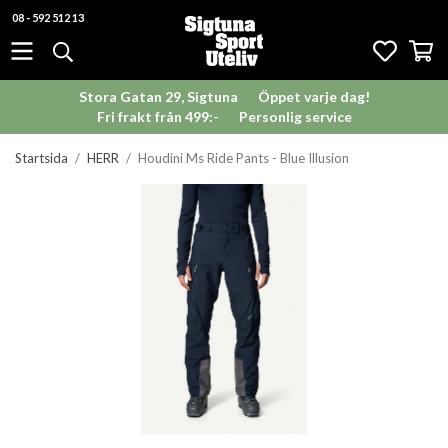
08 - 592 512 13
Stora Gatan 29, Sigtuna
Öppet varje dag!
Fri frakt från 499:-
Personlig service
Startsida
/
HERR
/
Houdini Ms Ride Pants - Blue Illusion