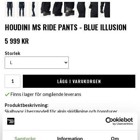
HOUDINI MS RIDE PANTS - BLUE ILLUSION
5 999 KR
Storlek
LÄGG I VARUKORGEN
Finns i lager för omgående leverans
Produktbeskrivning:
Skalbyxor i herrmodell för alpin skidåkning och toppturer.
Vattentäta och ventilerande och utrustade med alla detaljer du
kan behöva för långa dagar på berget. Tillverkade i cirkulära
funktionsmaterial och helt fria från
PFAS. Ventilationsöppningarna på sidan är kompatibla med sele
Samtycke
Information
Om