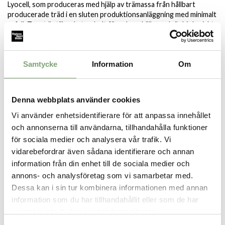
Lyocell, som produceras med hjälp av trämassa från hållbart
producerade träd i en sluten produktionsanläggning med minimalt
avfall. Tyget är tillverkat av helt förnybara källor och är biologiskt
nedbrytbart och certifierat med EU:s miljömärkning.
Specifikation:
Samtycke
Information
Om
Normal passform
Mjukt, lent och svalt tyg
Förnybart och biologiskt nedbrytbart tyg
Tyget är märkt med EU:s miljömärkning
Denna webbplats använder cookies
Tyget är producerat i Taiwan
Vi använder enhetsidentifierare för att anpassa innehållet
Plagget är tillverkat i Portugal
Vikt herr large: 170 g
och annonserna till användarna, tillhandahålla funktioner
för sociala medier och analysera vår trafik. Vi
vidarebefordrar även sådana identifierare och annan
information från din enhet till de sociala medier och
SPARA SOM FAVORIT
annons- och analysföretag som vi samarbetar med.
Dessa kan i sin tur kombinera informationen med annan
information som du har tillhandahållit eller som de har
Artikelnummer:
samlat in när du har använt deras tjänster.
029649_4