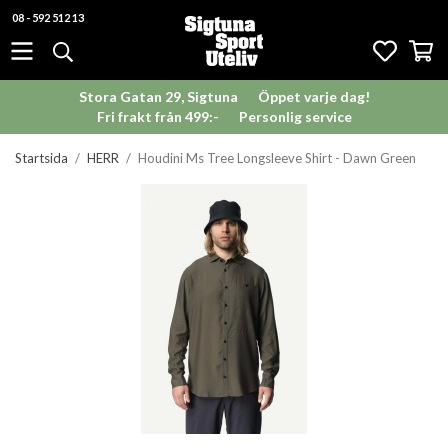
08 - 592 512 13
Stora Gatan 29, Sigtuna
Öppet varje dag!
Fri frakt från 499:-
Personlig service
Startsida
/
HERR
/
Houdini Ms Tree Longsleeve Shirt - Dawn Green