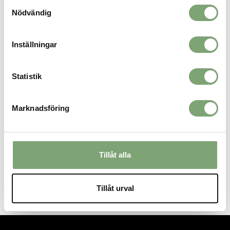
Samtyckesval
Nödvändig
ALTERNATIVA FÄRGER
Inställningar
Statistik
Marknadsföring
Houdini Ms Tree Longsleeve
Houdini Ms Tree Longsleeve
Tillåt alla
Shirt - Big Blue
Shirt - Sandstorm Light
1 399 KR
1 399 KR
Tillåt urval