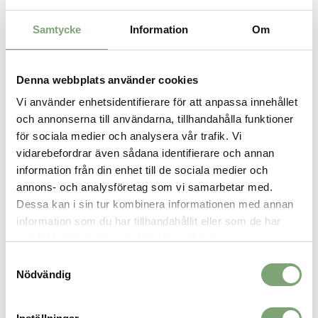
Specifikation:
50 % återvunnen bomull / 50 % återvunnen polyester
Samtycke
Information
Om
Tyget är certifierat som bluesign®-godkänt
Tillverkad i en Fair Trade Certified™-fabrik
Denna webbplats använder cookies
Vi använder enhetsidentifierare för att anpassa innehållet
SPARA SOM FAVORIT
och annonserna till användarna, tillhandahålla funktioner
för sociala medier och analysera vår trafik. Vi
vidarebefordrar även sådana identifierare och annan
Artikelnummer:
information från din enhet till de sociala medier och
032734_4
annons- och analysföretag som vi samarbetar med.
Dessa kan i sin tur kombinera informationen med annan
information som du har tillhandahållit eller som de har
ALTERNATIVA FÄRGER
samlat in när du har använt deras tjänster.
Samtyckesval
Nödvändig