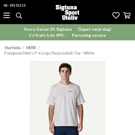
08 - 592 512 13
Stora Gatan 29, Sigtuna
Öppet varje dag!
Fri frakt från 499:-
Personlig service
Startsida
/
HERR
/
Patagonia Men's P-6 Logo Responsibili-Tee - White