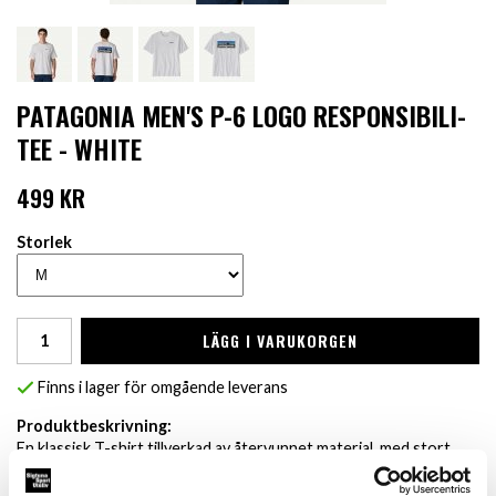
PATAGONIA MEN'S P-6 LOGO RESPONSIBILI-
TEE - WHITE
499 KR
Storlek
LÄGG I VARUKORGEN
Finns i lager för omgående leverans
Produktbeskrivning:
En klassisk T-shirt tillverkad av återvunnet material, med stort
Patagonia-tryck på ryggen.