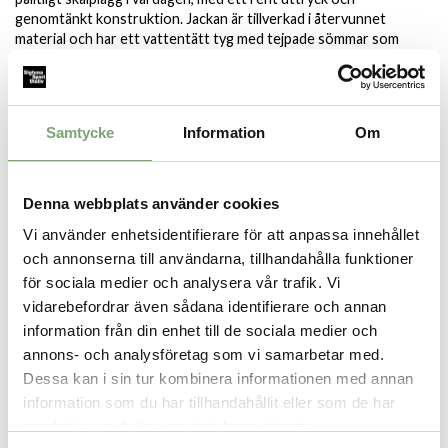
genomtänkt konstruktion. Jackan är tillverkad i återvunnet
material och har ett vattentätt tyg med tejpade sömmar som
skyddar i regn och blåst, samtidigt som materialet är ventilerande.
Förvaring finns i form av två framfickor med vattentäta
dragkedjor samt en innerficka med dragkedja för mindre
tillhörigheter. Den avskalade siluetten gör att Slate Jacket passar
Samtycke
Information
Om
lika bra i stadsmiljö som vid lättare utomhusaktiviteter.
Specifikation:
Vattentät 10 000 mm
Denna webbplats använder cookies
Andningsbar 10 000 mvp
Vi använder enhetsidentifierare för att anpassa innehållet
Vindtät
och annonserna till användarna, tillhandahålla funktioner
Återvunnet
för sociala medier och analysera vår trafik. Vi
Tejpade sömmar
vidarebefordrar även sådana identifierare och annan
information från din enhet till de sociala medier och
annons- och analysföretag som vi samarbetar med.
SPARA SOM FAVORIT
Dessa kan i sin tur kombinera informationen med annan
information som du har tillhandahållit eller som de har
samlat in när du har använt deras tjänster.
Artikelnummer: