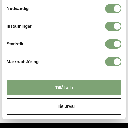
Samtyckesval
032043_3
Nödvändig
ALTERNATIVA FÄRGER
Inställningar
Statistik
Marknadsföring
Tillåt alla
Tretorn Slate Jacket - Mule
1 899 KR
Tillåt urval