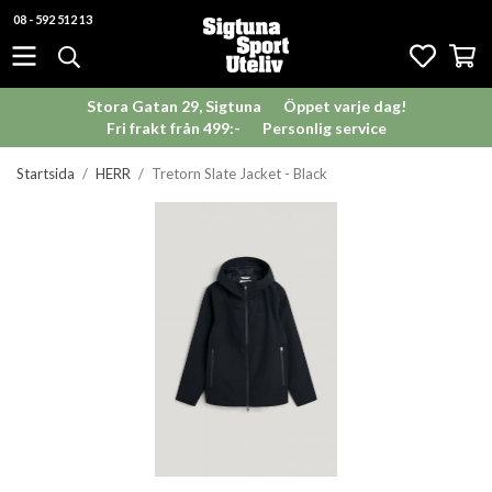
08 - 592 512 13
Stora Gatan 29, Sigtuna
Öppet varje dag!
Fri frakt från 499:-
Personlig service
Startsida
/
HERR
/
Tretorn Slate Jacket - Black