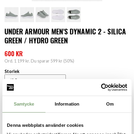
UNDER ARMOUR MEN'S DYNAMIC 2 - SILICA
GREEN / HYDRO GREEN
600 KR
Ord.
1 199 kr
. Du sparar
599 kr
(
50
%)
Storlek
LÄGG I VARUKORGEN
Samtycke
Information
Om
Finns i lager för omgående leverans
Produktbeskrivning:
Denna webbplats använder cookies
UA Dynamic är den ultimata träningsskon. Den kombinerar studs
och dämpning av en löparsko med stödet och greppet från en