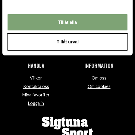
TEL.
08-592 512 13
INFO@SIGTUNASPORT.SE
Tillåt alla
Besök oss:
Stora Gatan 29, Sigtuna
Tillåt urval
Öppettider:
Mån-fre 10-18, Lör 10-15, Sön 12-15
HANDLA
INFORMATION
Villkor
Om oss
Kontakta oss
Om cookies
Mina favoriter
Logga in