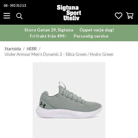
08 - 592 512 13
Stora Gatan 29, Sigtuna
Öppet varje dag!
Fri frakt från 499:-
Personlig service
Startsida
/
HERR
/
Under Armour Men's Dynamic 2 - Silica Green / Hydro Green