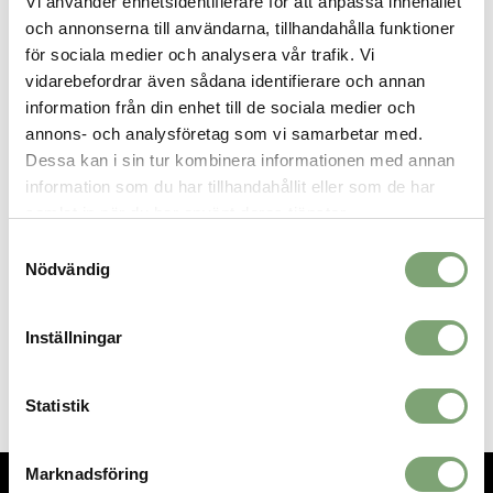
Vi använder enhetsidentifierare för att anpassa innehållet
tyngdlyftande sko, så att du kan ta dig an vilket träningspass som
och annonserna till användarna, tillhandahålla funktioner
helst utan att sakta ner.
för sociala medier och analysera vår trafik. Vi
Specifikation:
vidarebefordrar även sådana identifierare och annan
information från din enhet till de sociala medier och
Uppdaterad, mjukare Flow-mellansula ger responsiv
dämpning med en bredare bas för stabilitet under
annons- och analysföretag som vi samarbetar med.
sidorörelser
Dessa kan i sin tur kombinera informationen med annan
Yttersulmaterialet är supertåligt och ökar markgreppet
information som du har tillhandahållit eller som de har
samlat in när du har använt deras tjänster.
Samtyckesval
SPARA SOM FAVORIT
Nödvändig
Inställningar
Artikelnummer:
029270_15
Statistik
Marknadsföring