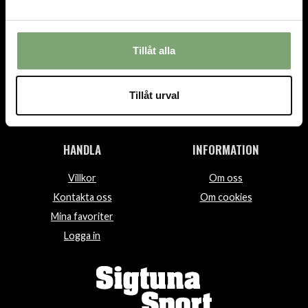
TEL.
08-592 512 13
INFO@SIGTUNASPORT.SE
Tillåt alla
Besök oss:
Stora Gatan 29, Sigtuna
Tillåt urval
Öppettider:
Mån-fre 10-18, Lör 10-15, Sön 12-15
HANDLA
INFORMATION
Villkor
Om oss
Kontakta oss
Om cookies
Mina favoriter
Logga in