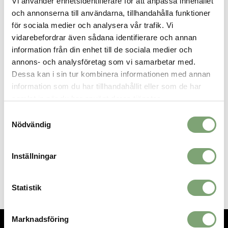
Vi använder enhetsidentifierare för att anpassa innehållet
tyngdlyftande sko, så att du kan ta dig an vilket träningspass som
och annonserna till användarna, tillhandahålla funktioner
helst utan att sakta ner.
för sociala medier och analysera vår trafik. Vi
Specifikation:
vidarebefordrar även sådana identifierare och annan
information från din enhet till de sociala medier och
Uppdaterad, mjukare Flow-mellansula ger responsiv
dämpning med en bredare bas för stabilitet under
annons- och analysföretag som vi samarbetar med.
sidorörelser
Dessa kan i sin tur kombinera informationen med annan
Yttersulmaterialet är supertåligt och ökar markgreppet
information som du har tillhandahållit eller som de har
samlat in när du har använt deras tjänster.
Samtyckesval
SPARA SOM FAVORIT
Nödvändig
Inställningar
Artikelnummer:
028090_15
Statistik
Marknadsföring