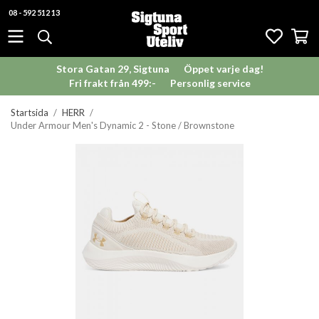
08 - 592 512 13
Stora Gatan 29, Sigtuna
Öppet varje dag!
Fri frakt från 499:-
Personlig service
Startsida
/
HERR
/
Under Armour Men's Dynamic 2 - Stone / Brownstone