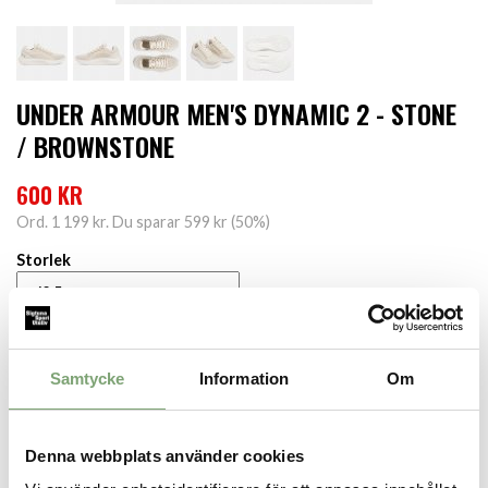
UNDER ARMOUR MEN'S DYNAMIC 2 - STONE
/ BROWNSTONE
600 KR
Ord.
1 199 kr
. Du sparar
599 kr
(
50
%)
Storlek
LÄGG I VARUKORGEN
Samtycke
Information
Om
Finns i lager för omgående leverans
Produktbeskrivning:
Denna webbplats använder cookies
UA Dynamic är den ultimata träningsskon. Den kombinerar studs
och dämpning av en löparsko med stödet och greppet från en