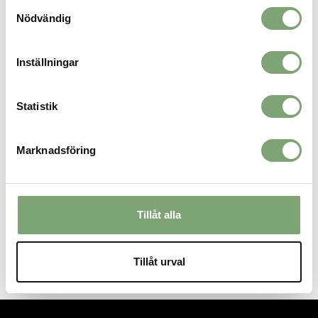
Samtyckesval
Nödvändig
ALTERNATIVA FÄRGER
Inställningar
Statistik
Marknadsföring
Adidas Infant Runfalcon 5 -
Tillåt alla
White / Mint / Pink
399 KR
Tillåt urval