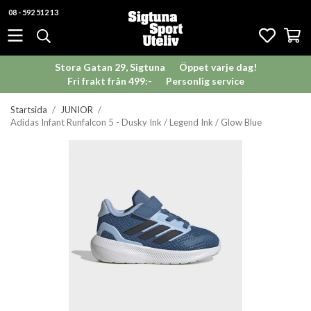
08 - 592 512 13
Stora Gatan 29, Sigtuna
Öppet varje dag!
Fri frakt från 499:-
Personlig service
Startsida
/
JUNIOR
/
Adidas Infant Runfalcon 5 - Dusky Ink / Legend Ink / Glow Blue