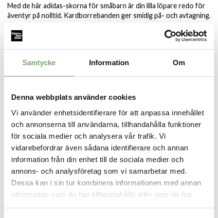
Med de här adidas-skorna för småbarn är din lilla löpare redo för
äventyr på nolltid. Kardborrebanden ger smidig på- och avtagning.
Mellansulan i Cloudfoam i kombination med EVA-dämpning ger
supermjukt stöd i varje steg.
Specifikation:
Samtycke
Information
Om
Normal passform
Kardborreknäppning
Ovandel i textil
Textilfoder
Denna webbplats använder cookies
Cloudfoam-mellansula
Vi använder enhetsidentifierare för att anpassa innehållet
Kombinerad mellansula och yttersula i EVA
och annonserna till användarna, tillhandahålla funktioner
Innehåller minst 20 % återvunnet innehåll
för sociala medier och analysera vår trafik. Vi
vidarebefordrar även sådana identifierare och annan
information från din enhet till de sociala medier och
SPARA SOM FAVORIT
annons- och analysföretag som vi samarbetar med.
Dessa kan i sin tur kombinera informationen med annan
information som du har tillhandahållit eller som de har
Artikelnummer:
samlat in när du har använt deras tjänster.
032762_3