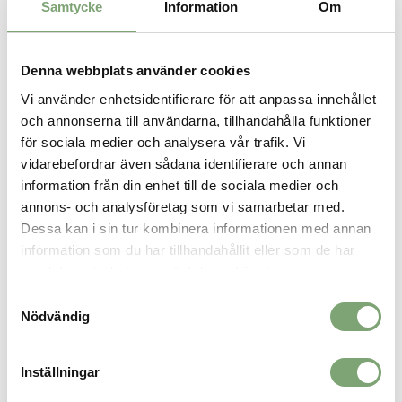
Samtycke
Information
Om
vattenavvisande finish.
Denna webbplats använder cookies
SPARA SOM FAVORIT
Vi använder enhetsidentifierare för att anpassa innehållet
och annonserna till användarna, tillhandahålla funktioner
för sociala medier och analysera vår trafik. Vi
Artikelnummer:
vidarebefordrar även sådana identifierare och annan
007989_3
information från din enhet till de sociala medier och
annons- och analysföretag som vi samarbetar med.
Dessa kan i sin tur kombinera informationen med annan
ALTERNATIVA FÄRGER
information som du har tillhandahållit eller som de har
samlat in när du har använt deras tjänster.
Samtyckesval
Nödvändig
Inställningar