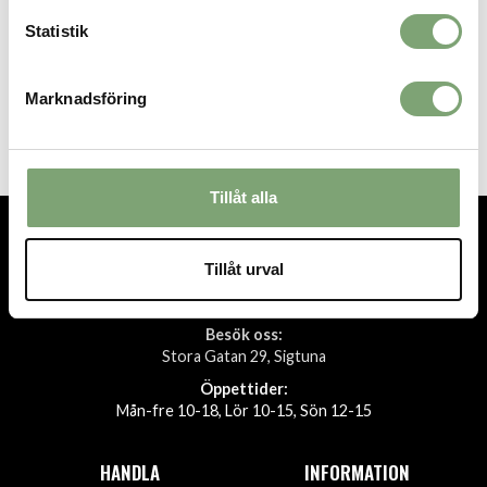
Statistik
Didriksons Biggles Cap 6 - Navy
Didriksons Biggles Cap 6 -
Rusty Wine
Marknadsföring
249 KR
249 KR
Tillåt alla
Tillåt urval
TEL.
08-592 512 13
INFO@SIGTUNASPORT.SE
Besök oss:
Stora Gatan 29, Sigtuna
Öppettider:
Mån-fre 10-18, Lör 10-15, Sön 12-15
HANDLA
INFORMATION