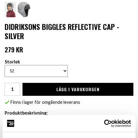
DIDRIKSONS BIGGLES REFLECTIVE CAP -
SILVER
279 KR
Storlek
LÄGG I VARUKORGEN
Finns i lager för omgående leverans
Produktbeskrivning:
Biggles är både en super synlig & supermysigt fodrad barnmössa.
Reflexdetaljer över hela mössan som gör ditt barn synligt och
säkert. Mössan är dessutom vattentät och kan fästas under
hakan med ett kardborreband. Den är PFC-fri med en