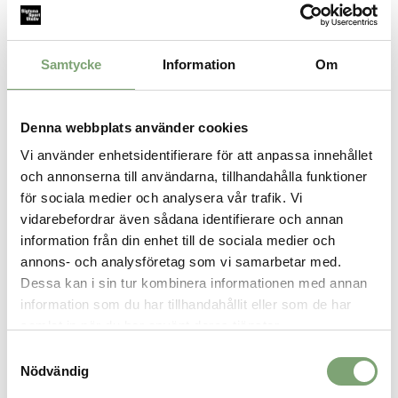
Specifikation:
Bredd: Normal
Knäppning: Snören
Samtycke
Information
Om
Foder: Textil
Yttersula: Gummi
Häl-till-tå-fall: 12 mm
Rekommenderas för äldre barn mellan 8 och 16 år
Denna webbplats använder cookies
Vi använder enhetsidentifierare för att anpassa innehållet
och annonserna till användarna, tillhandahålla funktioner
för sociala medier och analysera vår trafik. Vi
SPARA SOM FAVORIT
vidarebefordrar även sådana identifierare och annan
information från din enhet till de sociala medier och
annons- och analysföretag som vi samarbetar med.
Artikelnummer:
032189_22
Dessa kan i sin tur kombinera informationen med annan
information som du har tillhandahållit eller som de har
samlat in när du har använt deras tjänster.
ALTERNATIVA FÄRGER
Samtyckesval
Nödvändig