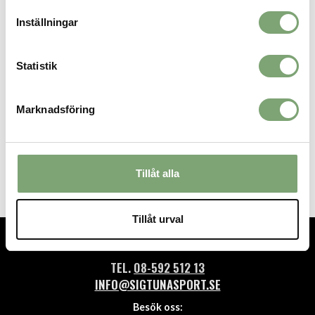
Inställningar
Statistik
Marknadsföring
Puma Skyrocket Lite 2 Jr - Black
/ White
549 KR
Tillåt alla
Tillåt urval
TEL.
08-592 512 13
INFO@SIGTUNASPORT.SE
Besök oss: