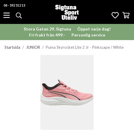
08 - 592 512 13
Stora Gatan 29, Sigtuna
Öppet varje dag!
Fri frakt från 499:-
Personlig service
Startsida
/
JUNIOR
/
Puma Skyrocket Lite 2 Jr - Pinkscape / White