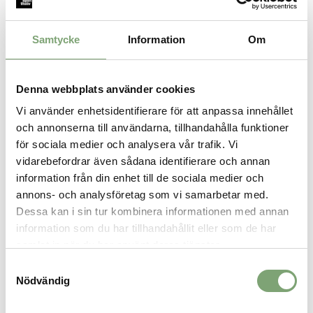
UA Tech™-tyget är snabbtorkande och ultramjukt
Materialet transporterar bort svett och torkar riktigt
Samtycke
Information
Om
snabbt
Ny, strömlinjeformad passform och formad fåll
100% Polyester
Denna webbplats använder cookies
Vi använder enhetsidentifierare för att anpassa innehållet
och annonserna till användarna, tillhandahålla funktioner
SPARA SOM FAVORIT
för sociala medier och analysera vår trafik. Vi
vidarebefordrar även sådana identifierare och annan
information från din enhet till de sociala medier och
Artikelnummer:
annons- och analysföretag som vi samarbetar med.
030750_5
Dessa kan i sin tur kombinera informationen med annan
information som du har tillhandahållit eller som de har
samlat in när du har använt deras tjänster.
ALTERNATIVA FÄRGER
Samtyckesval
Nödvändig