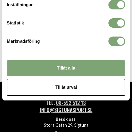
Inställningar
Statistik
Marknadsföring
Under Armour Boys UA Tech
Under Armour Boys UA Tech
2.0 Short Sleeve - Black
2.0 Short Sleeve - Blue Atlantis
249 KR
249 KR
Tillåt alla
Tillåt urval
TEL.
08-592 512 13
INFO@SIGTUNASPORT.SE
Besök oss:
Stora Gatan 29, Sigtuna