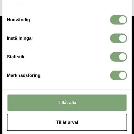
samlat in när du har använt deras tjänster.
Samtyckesval
Nödvändig
TEL.
08-592 512 13
Inställningar
INFO@SIGTUNASPORT.SE
Besök oss:
Statistik
Stora Gatan 29, Sigtuna
Öppettider:
Marknadsföring
Mån-fre 10-18, Lör 10-15, Sön 12-15
HANDLA
INFORMATION
Tillåt alla
Villkor
Om oss
Kontakta oss
Om cookies
Mina favoriter
Tillåt urval
Logga in