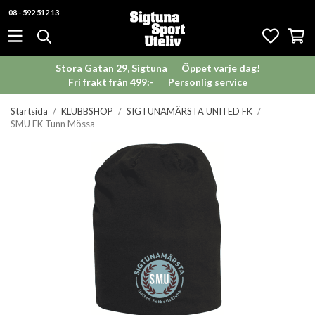
08 - 592 512 13
Stora Gatan 29, Sigtuna
Öppet varje dag!
Fri frakt från 499:-
Personlig service
Startsida
/
KLUBBSHOP
/
SIGTUNAMÄRSTA UNITED FK
/
SMU FK Tunn Mössa