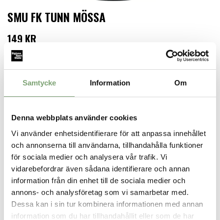
SMU FK TUNN MÖSSA
149 KR
LÄGG I VARUKORGEN
Samtycke
Information
Om
Finns i lager för omgående leverans
Produktbeskrivning:
Tunn mössa i 95% bomull och 5% elastan.
Denna webbplats använder cookies
Tryckt med SMU FKs emblem.
Vi använder enhetsidentifierare för att anpassa innehållet
och annonserna till användarna, tillhandahålla funktioner
för sociala medier och analysera vår trafik. Vi
SPARA SOM FAVORIT
vidarebefordrar även sådana identifierare och annan
information från din enhet till de sociala medier och
annons- och analysföretag som vi samarbetar med.
Artikelnummer:
Dessa kan i sin tur kombinera informationen med annan
smu_mossa
information som du har tillhandahållit eller som de har