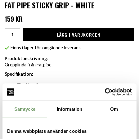
FAT PIPE STICKY GRIP - WHITE
159 KR
LÄGG I VARUKORGEN
Finns i lager för omgående leverans
Produktbeskrivning:
Grepplinda från Fatpipe.
Specifikation:
Tjocklek: 2mm
Samtycke
Information
Om
SPARA SOM FAVORIT
Denna webbplats använder cookies
Artikelnummer:
030137_1