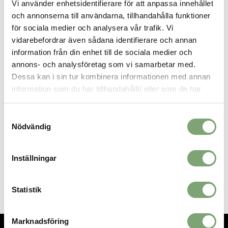
Vi använder enhetsidentifierare för att anpassa innehållet
och annonserna till användarna, tillhandahålla funktioner
för sociala medier och analysera vår trafik. Vi
ALTERNATIVA FÄRGER
vidarebefordrar även sådana identifierare och annan
information från din enhet till de sociala medier och
annons- och analysföretag som vi samarbetar med.
Dessa kan i sin tur kombinera informationen med annan
information som du har tillhandahållit eller som de har
samlat in när du har använt deras tjänster.
Samtyckesval
Nödvändig
Inställningar
Fat Pipe Sticky Grip - Black
Fat Pipe Sticky Grip - Grey
159 KR
159 KR
Statistik
Marknadsföring