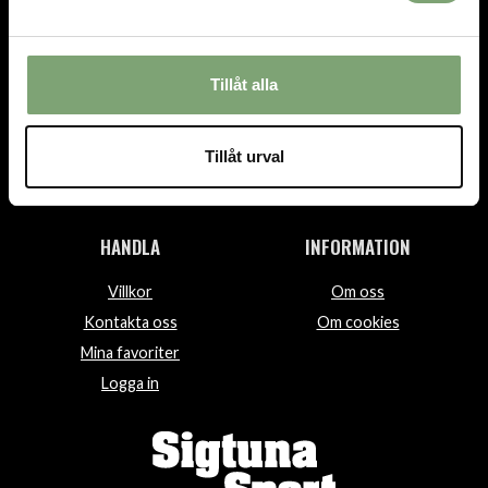
TEL.
08-592 512 13
INFO@SIGTUNASPORT.SE
Tillåt alla
Besök oss:
Stora Gatan 29, Sigtuna
Tillåt urval
Öppettider:
Mån-fre 10-18, Lör 10-15, Sön 12-15
HANDLA
INFORMATION
Villkor
Om oss
Kontakta oss
Om cookies
Mina favoriter
Logga in