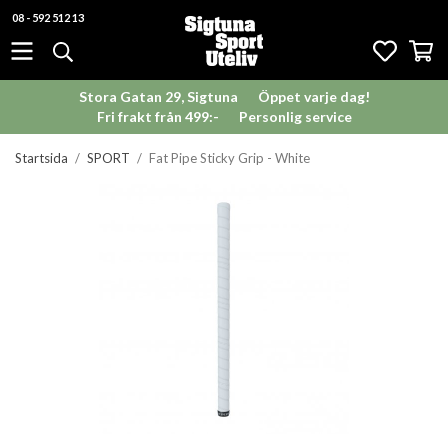
08 - 592 512 13
Stora Gatan 29, Sigtuna
Öppet varje dag!
Fri frakt från 499:-
Personlig service
Startsida
/
SPORT
/
Fat Pipe Sticky Grip - White