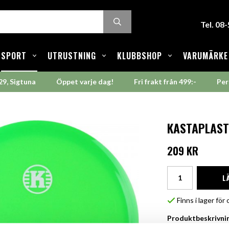
Tel. 08
SPORT
UTRUSTNING
KLUBBSHOP
VARUMÄRKE
29, Sigtuna
Öppet varje dag!
Fri frakt från 499:-
Per
KASTAPLAST 
209 KR
L
Finns i lager fö
Produktbeskrivni
Att kontrollera fai