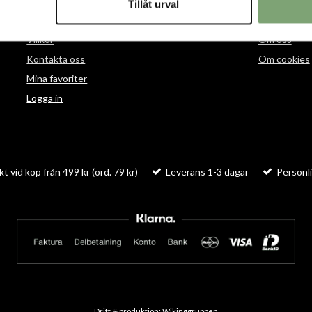
Tillåt urval
HANDLA
INFORMAT
Villkor
Om oss
Kontakta oss
Om cookies
Mina favoriter
Logga in
kt vid köp från 499 kr (ord. 79 kr)
Leverans 1-3 dagar
Personli
Drift & produktion:
Wikinggruppen