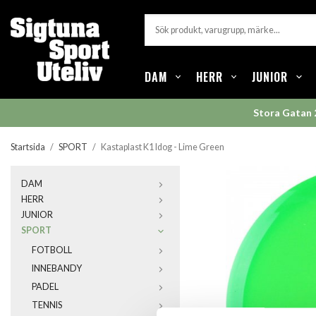
DAM
HERR
JUNIOR
Stora Gatan 
Startsida
/
SPORT
/
Kastaplast K1 Idog - Lime Green
DAM
HERR
JUNIOR
SPORT
FOTBOLL
INNEBANDY
PADEL
TENNIS