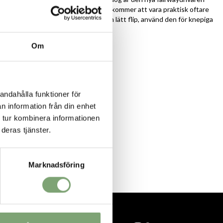
nna uppgift. Denna mångsidiga disc kommer att vara praktisk oftare
n platt och se den hålla linjen med en lätt flip, använd den för knepiga
den högt och lita på faden.
nmåttiga och avancerade spelare
Om
+
van kan variera.
andahålla funktioner för
n information från din enhet
 tur kombinera informationen
deras tjänster.
Marknadsföring