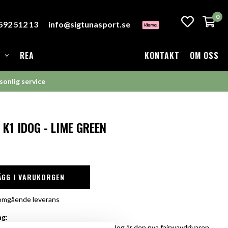
0
-592 512 13
info@sigtunasport.se
REA
KONTAKT
OM OSS
sonlig service
K1 IDOG - LIME GREEN
ÄGG I VARUKORGEN
r omgående leverans
ng:
rwayen är att kontrollera spelet och Idog är den nya fairwaydrivaren