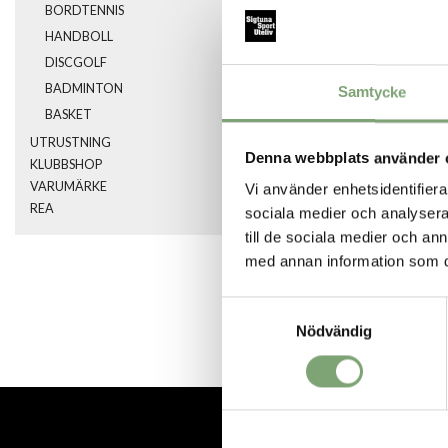
BORDTENNIS
HANDBOLL
DISCGOLF
BADMINTON
Samtycke
BASKET
UTRUSTNING
Denna webbplats använder 
KLUBBSHOP
VARUMÄRKE
Vi använder enhetsidentifierar
REA
sociala medier och analysera 
SPARA SOM FA
till de sociala medier och a
med annan information som du 
Artikelnummer:
Samtyckesval
032549_9
Nödvändig