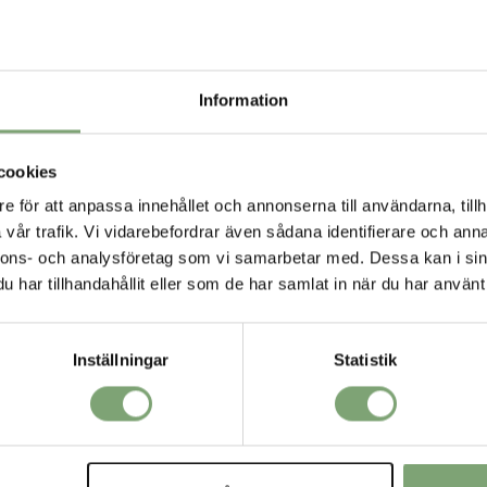
som ansvarar för de
än du tror. Kasta de
sidarmsslag, kasta 
Lämplig för: Mella
Information
Specifikation:
Vikt (g): 173
cookies
Färgen på ski
e för att anpassa innehållet och annonserna till användarna, tillh
vår trafik. Vi vidarebefordrar även sådana identifierare och anna
VORIT
nnons- och analysföretag som vi samarbetar med. Dessa kan i sin
har tillhandahållit eller som de har samlat in när du har använt 
Inställningar
Statistik