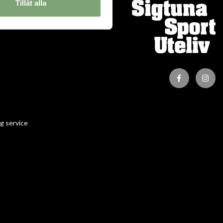
Tillåt alla
ION
g service