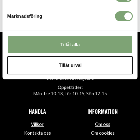
Green
199 KR
Marknadsföring
Tillåt alla
TEL.
08-592 512 13
INFO@SIGTUNASPORT.SE
Tillåt urval
Besök oss:
Stora Gatan 29, Sigtuna
Öppettider:
Mån-fre 10-18, Lör 10-15, Sön 12-15
HANDLA
INFORMATION
Villkor
Om oss
Kontakta oss
Om cookies