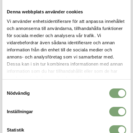
SPARA SOM FAVORIT
Denna webbplats använder cookies
Vi använder enhetsidentifierare för att anpassa innehållet
Artikelnummer:
och annonserna till användarna, tillhandahålla funktioner
030474_8
för sociala medier och analysera vår trafik. Vi
vidarebefordrar även sådana identifierare och annan
information från din enhet till de sociala medier och
ALTERNATIVA FÄRGER
annons- och analysföretag som vi samarbetar med.
Dessa kan i sin tur kombinera informationen med annan
information som du har tillhandahållit eller som de har
samlat in när du har använt deras tjänster.
Samtyckesval
Nödvändig
Inställningar
Kastaplast K1 Reko X - Lime
Statistik