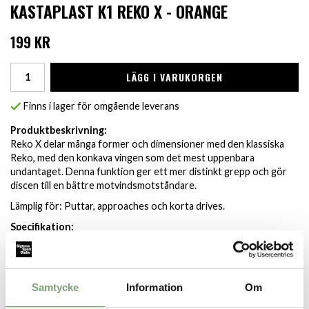
KASTAPLAST K1 REKO X - ORANGE
199 KR
LÄGG I VARUKORGEN
Finns i lager för omgående leverans
Produktbeskrivning:
Reko X delar många former och dimensioner med den klassiska
Reko, med den konkava vingen som det mest uppenbara
undantaget. Denna funktion ger ett mer distinkt grepp och gör
discen till en bättre motvindsmotståndare.
Lämplig för: Puttar, approaches och korta drives.
Specifikation:
Vikt (g): 173+
Färgen på discen kan variera.
Samtycke
Information
Om