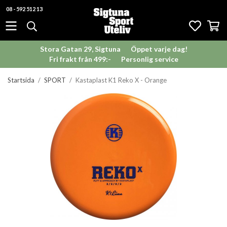
08 - 592 512 13
Stora Gatan 29, Sigtuna
Öppet varje dag!
Fri frakt från 499:-
Personlig service
Startsida
/
SPORT
/
Kastaplast K1 Reko X - Orange