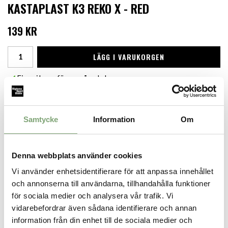
KASTAPLAST K3 REKO X - RED
139 KR
LÄGG I VARUKORGEN
Finns i lager för omgående leverans
Produktbeskrivning:
Reko X delar många former och dimensioner med den klassiska
Reko, med den konkava vingen som det mest uppenbara
Samtycke
Information
Om
undantaget. Denna funktion ger ett mer distinkt grepp och gör
discen till en bättre motvindsmotståndare.
Lämplig för: Puttar, approaches och korta drives.
Denna webbplats använder cookies
Specifikation:
Vi använder enhetsidentifierare för att anpassa innehållet
och annonserna till användarna, tillhandahålla funktioner
Vikt (g): 165-169
Färger varierar
för sociala medier och analysera vår trafik. Vi
vidarebefordrar även sådana identifierare och annan
information från din enhet till de sociala medier och