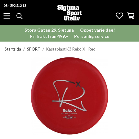
08 - 592 512 13
Stora Gatan 29, Sigtuna
Öppet varje dag!
Fri frakt från 499:-
Personlig service
Startsida
/
SPORT
/
Kastaplast K3 Reko X - Red