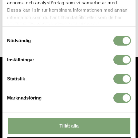
annons- och analysföretag som vi samarbetar med.
SPARA SOM FAVORIT
Dessa kan i sin tur kombinera informationen med annan
information som du har tillhandahållit eller som de har
samlat in när du har använt deras tjänster.
Artikelnummer:
030476_4
Samtyckesval
Nödvändig
Inställningar
TEL.
08-592 512 13
Statistik
INFO@SIGTUNASPORT.SE
Besök oss:
Marknadsföring
Stora Gatan 29, Sigtuna
Öppettider:
Mån-fre 10-18, Lör 10-15, Sön 12-15
Tillåt alla
HANDLA
INFORMATION