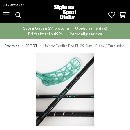
08 - 592 512 13
Stora Gatan 29, Sigtuna
Öppet varje dag!
Fri frakt från 499:-
Personlig service
Startsida
/
SPORT
/
Unihoc Evolite Pro FL 29 Slim - Black / Turquoise