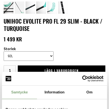
UNIHOC EVOLITE PRO FL 29 SLIM - BLACK /
TURQUOISE
1 499 KR
Storlek
LÄGG I VARUKORGEN
Finns i lager för omgående leverans
Produktbeskrivning:
Samtycke
Information
Om
EVOLITE PRO FL 29 SLIM EDITION är en högklassig klubba med
utmärkt balans, tillverkad i 95% kolfiber. Klubban har ett PRO-
skaft i 29-flex med 23.8 mm diameter, vilket är Unihocs SLIM-skaft
med en tunnare grepptjocklek. Det nya EVOLITE-bladet är ett