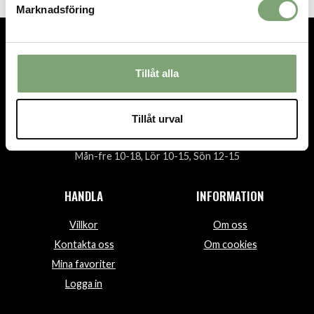
Marknadsföring
TEL.
08-592 512 13
Tillåt alla
INFO@SIGTUNASPORT.SE
Besök oss:
Tillåt urval
Stora Gatan 29, Sigtuna
Öppettider:
Mån-fre 10-18, Lör 10-15, Sön 12-15
HANDLA
INFORMATION
Villkor
Om oss
Kontakta oss
Om cookies
Mina favoriter
Logga in