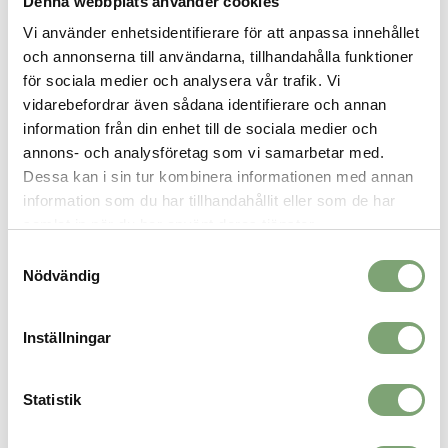
Denna webbplats använder cookies
kraftfullt allroundblad med låg vikt, och är en utveckling av det
Vi använder enhetsidentifierare för att anpassa innehållet
populära UNILITE-bladet. Bladet är tillverkat i FEATHER PP-plast.
och annonserna till användarna, tillhandahålla funktioner
Specifikation:
för sociala medier och analysera vår trafik. Vi
Vikt: 200 g (96 cm)
vidarebefordrar även sådana identifierare och annan
Skaft: 95% kolfiber, 5% glasfiber
information från din enhet till de sociala medier och
Flex: 29
annons- och analysföretag som vi samarbetar med.
Grepprofil: Rund
Dessa kan i sin tur kombinera informationen med annan
Skaftdiameter: 23.8 mm
information som du har tillhandahållit eller som de har
Grepp: PREMIUM
Blad: EVOLITE pearl turquoise FEATHER PP medium
samlat in när du har använt deras tjänster.
Samtyckesval
Nödvändig
SPARA SOM FAVORIT
Inställningar
Artikelnummer:
030258_15
Statistik