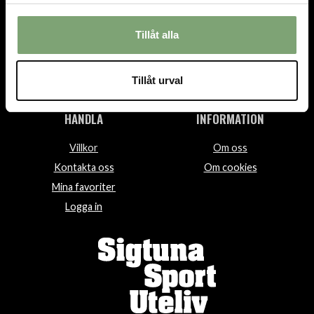
INFO@SIGTUNASPORT.SE
Besök oss:
Tillåt alla
Stora Gatan 29, Sigtuna
Öppettider:
Mån-fre 10-18, Lör 10-15, Sön 12-15
Tillåt urval
HANDLA
INFORMATION
Villkor
Om oss
Kontakta oss
Om cookies
Mina favoriter
Logga in