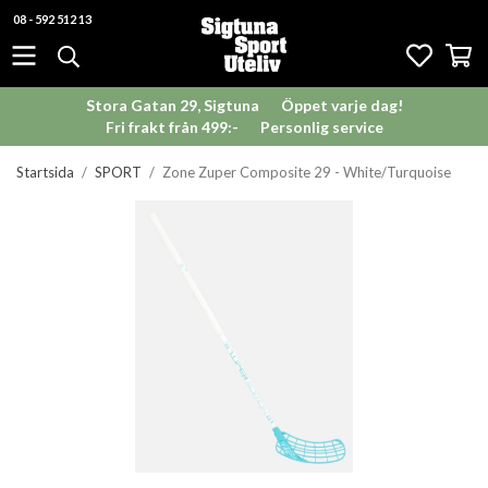
08 - 592 512 13
Stora Gatan 29, Sigtuna
Öppet varje dag!
Fri frakt från 499:-
Personlig service
Startsida
/
SPORT
/
Zone Zuper Composite 29 - White/Turquoise