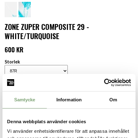
ZONE ZUPER COMPOSITE 29 -
WHITE/TURQUOISE
600 KR
Storlek
LÄGG I VARUKORGEN
Samtycke
Information
Om
Finns i lager för omgående leverans
Produktbeskrivning:
Denna webbplats använder cookies
Innebandyklubba från Zone.
Vi använder enhetsidentifierare för att anpassa innehållet
Detaljer: