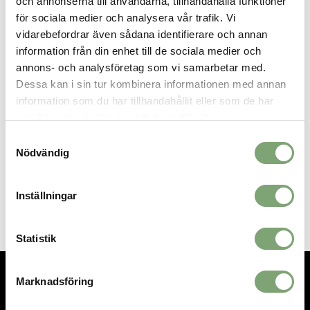
och annonserna till användarna, tillhandahålla funktioner
Flex 29
för sociala medier och analysera vår trafik. Vi
100% Glas
vidarebefordrar även sådana identifierare och annan
225g i 96cm
Original grip
information från din enhet till de sociala medier och
Rund form
annons- och analysföretag som vi samarbetar med.
Blad: PE HD
Dessa kan i sin tur kombinera informationen med annan
information som du har tillhandahållit eller som de har
samlat in när du har använt deras tjänster.
SPARA SOM FAVORIT
Samtyckesval
Nödvändig
Artikelnummer:
Inställningar
012899_12
Statistik
Marknadsföring
TEL.
08-592 512 13