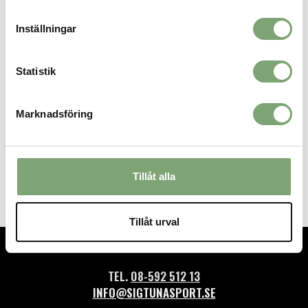
Inställningar
Statistik
Marknadsföring
Camelbak Thrive Flip Straw
Camelbak Thrive Flip Straw
0,75L - Charcoal
0,75L - Purple Sky
269 KR
269 KR
Tillåt alla
Tillåt urval
TEL.
08-592 512 13
INFO@SIGTUNASPORT.SE