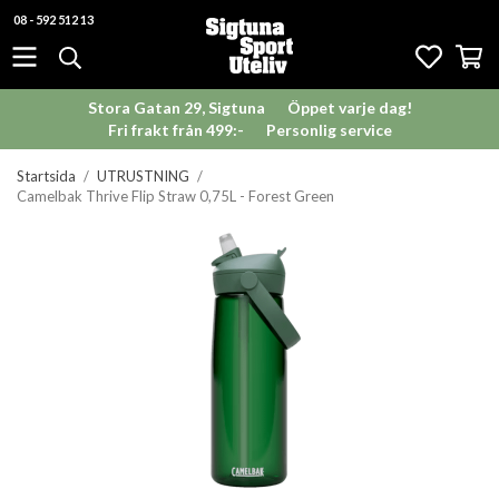
08 - 592 512 13
Stora Gatan 29, Sigtuna
Öppet varje dag!
Fri frakt från 499:-
Personlig service
Startsida
/
UTRUSTNING
/
Camelbak Thrive Flip Straw 0,75L - Forest Green