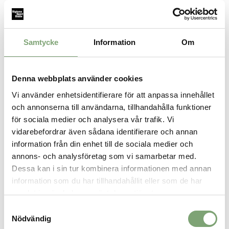
Specifikation:
Flip, Bite, Sip: Drick genom sugrör
Läckagefri: Läckagefri när den är stängd, spillfri när den är
Samtycke
Information
Om
öppen
Lätt att bära: Komfortabelt bärhandtag
Lätt att rengöra: Hela flaskan är diskmaskinssäker, vilket
gör rengöringen enklare och snabbare.
Denna webbplats använder cookies
Volym: 0.75 liter
Vi använder enhetsidentifierare för att anpassa innehållet
och annonserna till användarna, tillhandahålla funktioner
för sociala medier och analysera vår trafik. Vi
SPARA SOM FAVORIT
vidarebefordrar även sådana identifierare och annan
information från din enhet till de sociala medier och
annons- och analysföretag som vi samarbetar med.
Artikelnummer:
Dessa kan i sin tur kombinera informationen med annan
029778_1
information som du har tillhandahållit eller som de har
samlat in när du har använt deras tjänster.
ALTERNATIVA FÄRGER
Samtyckesval
Nödvändig