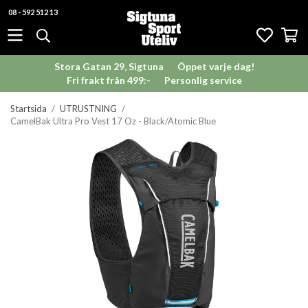
08 - 592 512 13
Stora Gatan 29, Sigtuna
Öppet varje dag!
Fri frakt från 499:-
Personlig service
Startsida
/
UTRUSTNING
/
CamelBak Ultra Pro Vest 17 Oz - Black/Atomic Blue