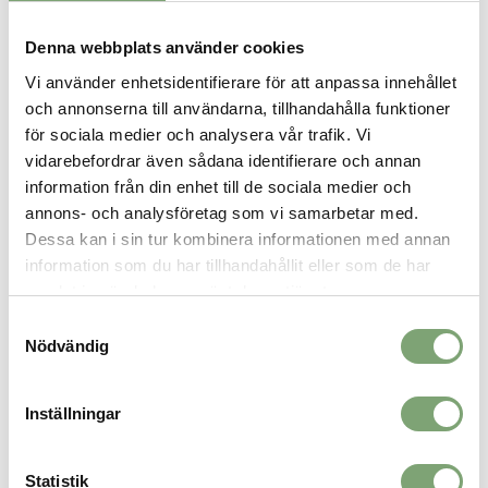
justerbara remmar över bröstet. Extern stretchficka för att packa
t.ex regnkläder. Reflexpaneler för bättre visibilitet.
Denna webbplats använder cookies
500 ml flaska med bälgfunktion som blir platt när den är tömd på
Vi använder enhetsidentifierare för att anpassa innehållet
vätska. Munstycket är självförslutande och droppsäkert.
och annonserna till användarna, tillhandahålla funktioner
Volymindikatorer på flaskans utsida indikerar återstående mängd.
för sociala medier och analysera vår trafik. Vi
Munstycket kan diskas i maskin. Hängs upp-och-ner för att
tömma och torka flaskan.
vidarebefordrar även sådana identifierare och annan
information från din enhet till de sociala medier och
Specifikation:
annons- och analysföretag som vi samarbetar med.
Torso-mått: 71-86 cm (size S) 81-101 cm (size M) 91-116
Dessa kan i sin tur kombinera informationen med annan
cm (size L)
information som du har tillhandahållit eller som de har
Slangens längd: 99 cm
samlat in när du har använt deras tjänster.
Mått: 35 x 24 x 12.5 cm
Packvikt: 160 g
Samtyckesval
Packvolym: 7 liter
Nödvändig
Inställningar
SPARA SOM FAVORIT
Statistik