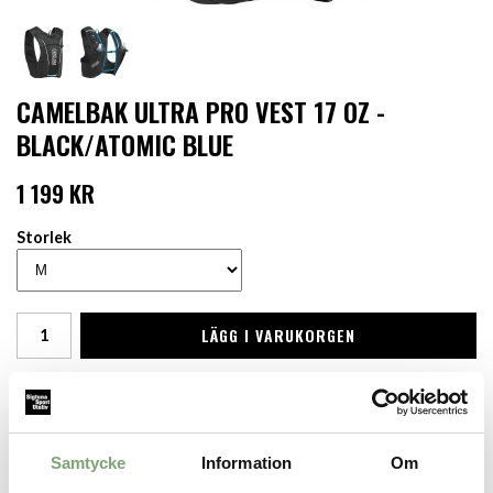
CAMELBAK ULTRA PRO VEST 17 OZ -
BLACK/ATOMIC BLUE
1 199 KR
Storlek
LÄGG I VARUKORGEN
Finns i lager för omgående leverans
Produktbeskrivning:
Löparväst med dubbla, packbara flaskor för +1 timmes aktivitet.
Samtycke
Information
Om
Tillverkad av mycket lätta material med ryggpanel av 3D Vent
Mesh samt ventilerade axelband som transporterar fukt. Dubbla